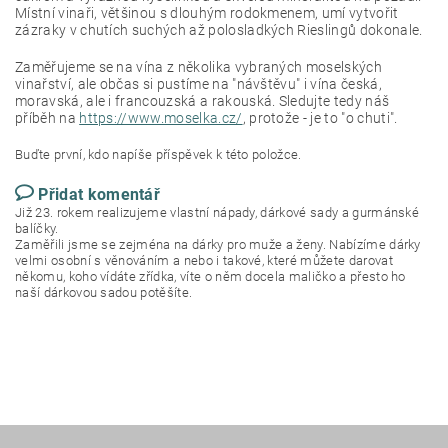
Místní vinaři, většinou s dlouhým rodokmenem, umí vytvořit
zázraky v chutích suchých až polosladkých Rieslingů dokonale.
Zaměřujeme se na vína z několika vybraných moselských
vinařství, ale občas si pustíme na "návštěvu" i vína česká,
moravská, ale i francouzská a rakouská. Sledujte tedy náš
příběh na
https://www.moselka.cz/
, protože - je to "o chuti".
Buďte první, kdo napíše příspěvek k této položce.
Přidat komentář
Již 23. rokem realizujeme vlastní nápady, dárkové sady a gurmánské
balíčky.
Zaměřili jsme se zejména na dárky pro muže a ženy. Nabízíme dárky
velmi osobní s věnováním a nebo i takové, které můžete darovat
někomu, koho vídáte zřídka, víte o něm docela maličko a přesto ho
naší dárkovou sadou potěšíte.