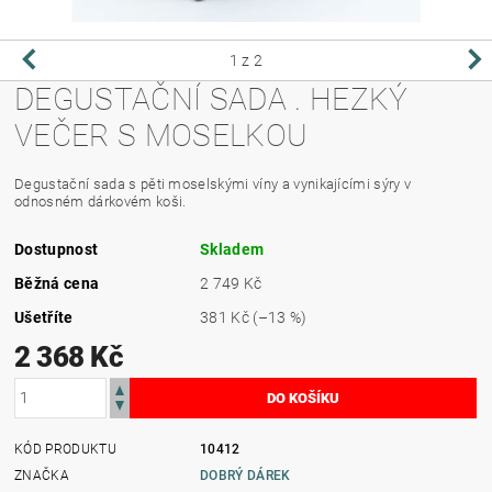
1
z 2
DEGUSTAČNÍ SADA . HEZKÝ
VEČER S MOSELKOU
Degustační sada s pěti moselskými víny a vynikajícími sýry v
odnosném dárkovém koši.
Dostupnost
Skladem
Běžná cena
2 749 Kč
Ušetříte
381 Kč
(–13 %)
2 368 Kč
KÓD PRODUKTU
10412
ZNAČKA
DOBRÝ DÁREK