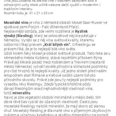
Vína jsou uložena na dřevité vlně v krásném dárkovém koši s
odnosnými uchy, která určitě nalezne další využití v moderním i
tradičním interiéru.
Rozměr košu je: 31 x 21 x 20 cm
Moselské víno
je víno z německé oblasti Mosel-Saar-Ruwer ve
spolkové zemi Porýní - Falc (Rheinland Pfalz).
Nejslavnější odrůda, zde velmi rozšířená je
Ryzlink
rýnský (Riesling)
, který se celosvětově nejvíce pěstuje v
Německu. Vyrábí se z něj vína světové kvality, kterému
odborníci říkají právem
„Král bílých vín“.
O Rieslingu se
právem říká, že je to nejlepší bílé víno světa.
Údolí kolem řeky Mosel je oblast světově proslulá. Tato řeka se u
německého města Koblenz, stává největším přítokem Rýna.
Právě její klikatá pasáž mezi Koblenzem a Trevírem (nejstarší
město Německa) vytváří skvělé přírodní a klimatické podmínky
pro růst hroznů té nejlepší kvality. Již jedno století před naším
letopočtem staří Římané a Keltové osídlili území tohoto
přírodního skvostu. Právě zde jsou ty nejlepší podmínky pro
výsadbu révy Rieslingu. Zdejší typické břidličné půdy
dávají Rieslingům snad nejhodnotnější vlastnost vína,
totiž
mineralitu
.
Navíc je zde vegetační období minimálně o měsíc delší, tím
dává révě čas vyzrát do úžasných vlastností. Často jsou
moselské Rieslingy natolik minerální, že mají skoro až slanou
chuť. Moselský Riesling je šťavnaté víno s příjemným zbytkovým
cukrem a výraznou kyselinkou a skvělou mineralitou na pozadí.