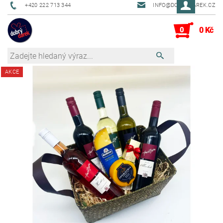
+420 222 713 344
INFO@DOBRYDAREK.CZ
0
0 Kč
AKCE