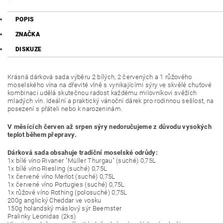
POPIS
ZNAČKA
DISKUZE
Krásná dárková sada výběru 2 bílých, 2 červených a 1 růžového
moselského vína na dřevité vlně s vynikajícími sýry ve skvělé chuťové
kombinaci udělá skutečnou radost každému milovníkovi svěžích
mladých vín. Ideální a praktický vánoční dárek pro rodinnou sešlost, na
posezení s přáteli nebo k narozeninám.
V měsících červen až srpen sýry nedoručujeme z důvodu vysokých
teplot během přepravy.
Dárková sada obsahuje tradiční moselské odrůdy:
1x bílé víno Rivaner "Müller Thurgau" (suché) 0,75L
1x bílé víno Riesling (suché) 0,75L
1x červené víno Merlot (suché) 0,75L
1x červené víno Portugies (suché) 0,75L
1x růžové víno Rothing (polosuché) 0,75L
200g anglický Cheddar ve vosku
150g holandský máslový sýr Beemster
Pralinky Leonidas (2ks)