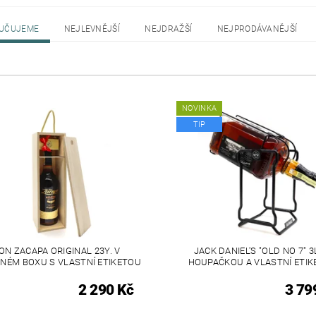
UČUJEME
NEJLEVNĚJŠÍ
NEJDRAŽŠÍ
NEJPRODÁVANĚJŠÍ
NOVINKA
TIP
ON ZACAPA ORIGINAL 23Y. V
JACK DANIEL'S "OLD NO 7" 3L
NÉM BOXU S VLASTNÍ ETIKETOU
HOUPAČKOU A VLASTNÍ ETI
2 290 Kč
3 79