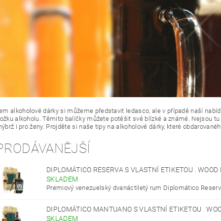
m alkoholové dárky si můžeme představit ledasco, ale v případě naší nabídky 
ložku alkoholu. Těmito balíčky můžete potěšit své blízké a známé. Nejsou t
nýbrž i pro ženy. Projděte si naše tipy na alkoholové dárky, které obdarované
PRODÁVANĚJŠÍ
DIPLOMÁTICO RESERVA S VLASTNÍ ETIKETOU . WOO
SKLADEM
Premiový venezuelský dvanáctiletý rum Diplomático Reserva
DIPLOMÁTICO MANTUANO S VLASTNÍ ETIKETOU . W
SKLADEM