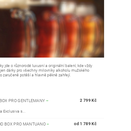
jde o různorodé luxusní a originální balení, kde vždy
u jen dárky pro všechny milovníky alkoholu mužského
ho zaručeně potěší a hlavně pěkně zahřejí.
2 799 Kč
D BOX PRO GENTLEMANY
–
 Exclusiva s...
od 1 789 Kč
OOD BOX PRO MANTUANO
–