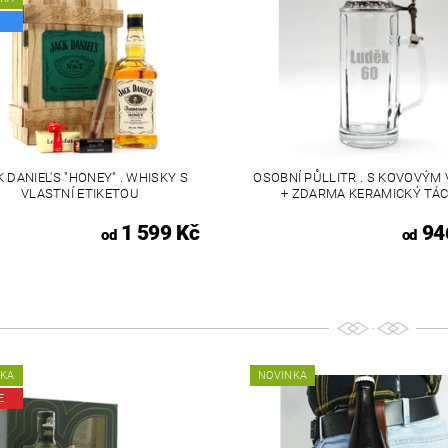
 DANIEL'S "HONEY" . WHISKY S
OSOBNÍ PŮLLITR . S KOVOVÝM
VLASTNÍ ETIKETOU
+ ZDARMA KERAMICKÝ TÁ
1 599 Kč
94
od
od
NKA
NOVINKA
E