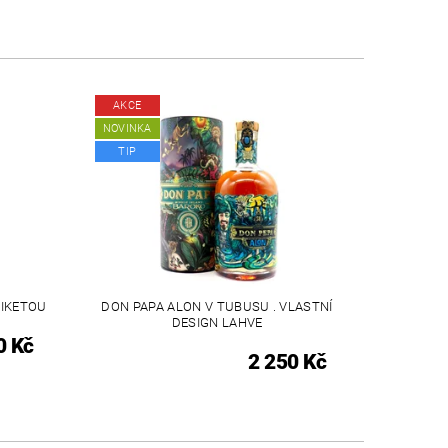
AKCE
NOVINKA
TIP
TIKETOU
DON PAPA ALON V TUBUSU . VLASTNÍ
DESIGN LAHVE
0 Kč
2 250 Kč