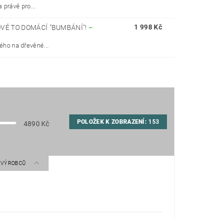
 právě pro...
1 998 Kč
VÉ TO DOMÁCÍ "BUMBÁNÍ"!
–
ho na dřevěné...
POLOŽEK K ZOBRAZENÍ:
153
4890
Kč
A VÝROBCŮ