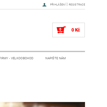
|
PŘIHLÁŠENÍ
REGISTRACE
0
0 Kč
FIRMY - VELKOOBCHOD
NAPIŠTE NÁM