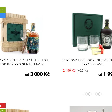
NKA
APA ALON S VLASTNÍ ETIKETOU .
DIPLOMÁTICO BOOK . SE SKLEN
OOD BOX PRO GENTLEMANY
PRALINKAMI
2 499 Kč
(–20 %)
3 000 Kč
1 9
od
od
E
NKA