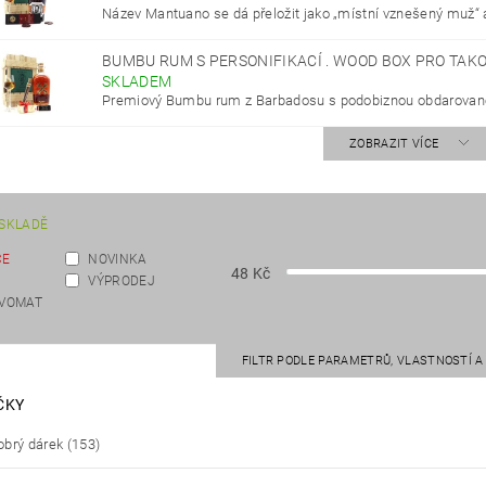
Název Mantuano se dá přeložit jako „místní vznešený muž“ a
BUMBU RUM S PERSONIFIKACÍ . WOOD BOX PRO TAKO
SKLADEM
Premiový Bumbu rum z Barbadosu s podobiznou obdarované
ZOBRAZIT VÍCE
SKLADĚ
CE
NOVINKA
48
Kč
VÝPRODEJ
EVOMAT
FILTR PODLE PARAMETRŮ, VLASTNOSTÍ 
ČKY
brý dárek
(153)