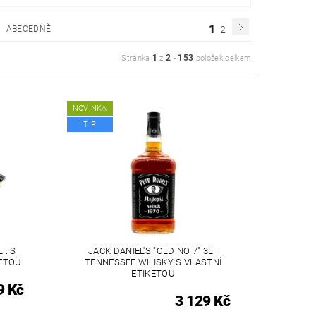
1
ABECEDNĚ
2
1
2
153
Stránka
z
-
položek celkem
NOVINKA
TIP
 . S
JACK DANIEL'S "OLD NO 7" 3L .
KETOU
TENNESSEE WHISKY S VLASTNÍ
ETIKETOU
9 Kč
3 129 Kč