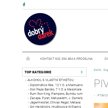
KONTAKT 602 294 484 A PRODEJNA
D
Domů
Ori
BLOG
TOP KATEGORIE
PI
ALKOHOL S VLASTNÍ ETIKETOU
Diplomático Res. 12 Y.O. a Mantuano
Don Papa Baroko, 7 Y.O. a MassKara
Rum Ron King, Pampero, Bumbu rum
PTÁKO
Zacapa, Pyrat, Matusalem, J. Daniels
Jägermeister, Chivas Regal, Metaxa
Gin Hendrick's, Hruškovice Williams