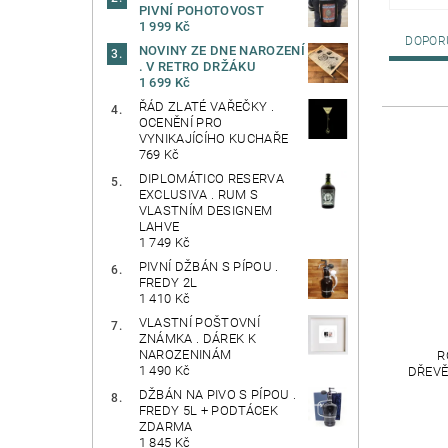
PIVNÍ POHOTOVOST
1 999 Kč
DOPOR
NOVINY ZE DNE NAROZENÍ
. V RETRO DRŽÁKU
1 699 Kč
ŘÁD ZLATÉ VAŘEČKY .
OCENĚNÍ PRO
VYNIKAJÍCÍHO KUCHAŘE
769 Kč
DIPLOMÁTICO RESERVA
EXCLUSIVA . RUM S
VLASTNÍM DESIGNEM
LAHVE
1 749 Kč
PIVNÍ DŽBÁN S PÍPOU .
FREDY 2L
1 410 Kč
VLASTNÍ POŠTOVNÍ
ZNÁMKA . DÁREK K
NAROZENINÁM
R
1 490 Kč
DŘEVĚ
DŽBÁN NA PIVO S PÍPOU .
FREDY 5L + PODTÁCEK
ZDARMA
1 845 Kč