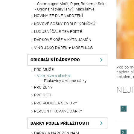
Champagne Moët, Piper, Bohemia Sekt
Originální tvary lahví . Maxi lahve
NOVINY ZE DNE NAROZENÍ
KOVOVÉ SOŠKY PODLE "KONÍČKŮ"
LUXUSNÍ ČAJE TEA FORTÉ
DÁRKOVÉ KOŠE A KÝTA JAMÓN
VÍNO JAKO DÁREK ♥ MOSELKA®
ORIGINÁLNÍ DÁRKY PRO
Pod pojme
PRO MUŽE
najdete s
Víno, pivo a alkohol
pokolení, 
- Ptákoviny a vtipné dárky
PRO ŽENY
NEJ
PRO DĚTI
PRO RODIČE A SENIORY
1.
PERSONIFIKOVANÉ DÁRKY
DÁRKY PODLE PŘÍLEŽITOSTI
2.
DÁRKY K NAROZENINÁM