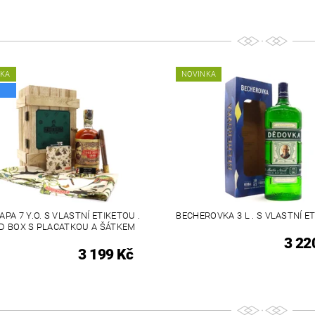
NKA
NOVINKA
APA 7 Y.O. S VLASTNÍ ETIKETOU .
BECHEROVKA 3 L . S VLASTNÍ E
 BOX S PLACATKOU A ŠÁTKEM
3 22
3 199 Kč