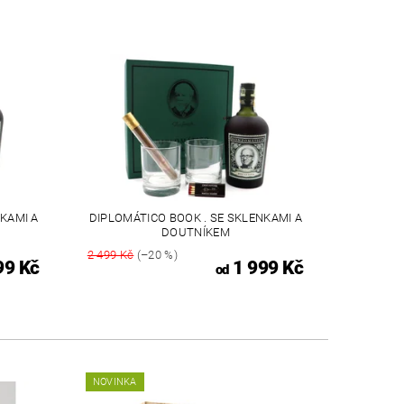
KAMI A
DIPLOMÁTICO BOOK . SE SKLENKAMI A
DOUTNÍKEM
2 499 Kč
(–20 %)
99 Kč
1 999 Kč
od
NOVINKA