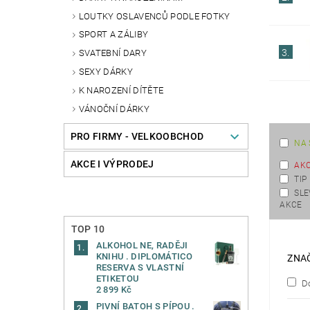
LOUTKY OSLAVENCŮ PODLE FOTKY
SPORT A ZÁLIBY
3.
SVATEBNÍ DARY
SEXY DÁRKY
K NAROZENÍ DÍTĚTE
VÁNOČNÍ DÁRKY
PRO FIRMY - VELKOOBCHOD
NA 
AKCE I VÝPRODEJ
AK
TIP
SL
AKCE
TOP 10
ALKOHOL NE, RADĚJI
KNIHU . DIPLOMÁTICO
ZNA
RESERVA S VLASTNÍ
ETIKETOU
Do
2 899 Kč
PIVNÍ BATOH S PÍPOU .