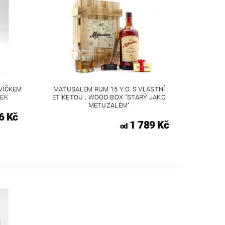
 VÍČKEM
MATUSALEM RUM 15 Y.O. S VLASTNÍ
CEK
ETIKETOU . WOOD BOX "STARÝ JAKO
METUZALÉM"
6 Kč
1 789 Kč
od