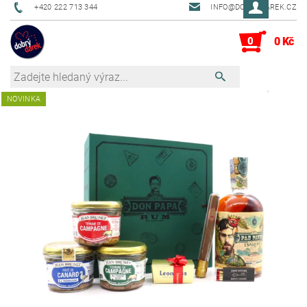
+420 222 713 344
INFO@DOBRYDAREK.CZ
0
0 Kč
NOVINKA