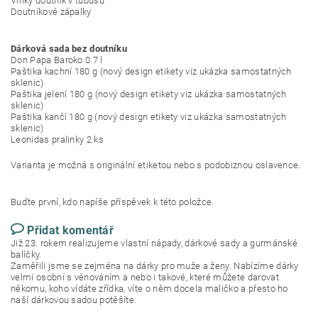
Vlhký doutník v tubusu
Doutníkové zápalky
Dárková sada bez doutníku
Don Papa Baroko 0.7 l
Paštika kachní 180 g (nový design etikety viz ukázka samostatných
sklenic)
Paštika jelení 180 g (nový design etikety viz ukázka samostatných
sklenic)
Paštika kančí 180 g (nový design etikety viz ukázka samostatných
sklenic)
Leonidas pralinky 2 ks
Varianta je možná s originální etiketou nebo s podobiznou oslavence.
Buďte první, kdo napíše příspěvek k této položce.
Přidat komentář
Již 23. rokem realizujeme vlastní nápady, dárkové sady a gurmánské
balíčky.
Zaměřili jsme se zejména na dárky pro muže a ženy. Nabízíme dárky
velmi osobní s věnováním a nebo i takové, které můžete darovat
někomu, koho vídáte zřídka, víte o něm docela maličko a přesto ho
naší dárkovou sadou potěšíte.