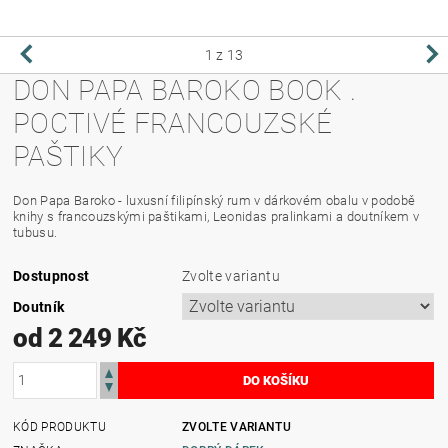
1
z 13
DON PAPA BAROKO BOOK .
POCTIVÉ FRANCOUZSKÉ
PAŠTIKY
Don Papa Baroko - luxusní filipínský rum v dárkovém obalu v podobě
knihy s francouzskými paštikami, Leonidas pralinkami a doutníkem v
tubusu.
Dostupnost
Zvolte variantu
Doutník
od 2 249 Kč
KÓD PRODUKTU
ZVOLTE VARIANTU