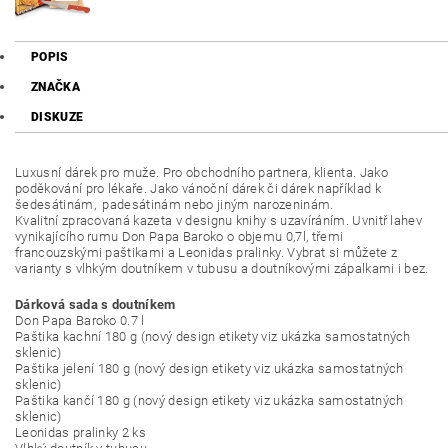
POPIS
ZNAČKA
DISKUZE
Luxusní dárek pro muže. Pro obchodního partnera, klienta. Jako
poděkování pro lékaře. Jako vánoční dárek či dárek například k
šedesátinám, padesátinám nebo jiným narozeninám.
Kvalitní zpracovaná kazeta v designu knihy s uzavíráním. Uvnitř lahev
vynikajícího rumu Don Papa Baroko o objemu 0,7l, třemi
francouzskými paštikami a Leonidas pralinky.
Vybrat si můžete z
varianty s vlhkým doutníkem v tubusu a doutníkovými zápalkami i bez.
Dárková sada s doutníkem
Don Papa Baroko 0.7 l
Paštika kachní 180 g (nový design etikety viz ukázka samostatných
sklenic)
Paštika jelení 180 g (nový design etikety viz ukázka samostatných
sklenic)
Paštika kančí 180 g (nový design etikety viz ukázka samostatných
sklenic)
Leonidas pralinky 2 ks