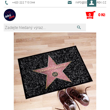
+420 222 713 344
INFO@DOBRYDAREK.CZ
0
0 Kč