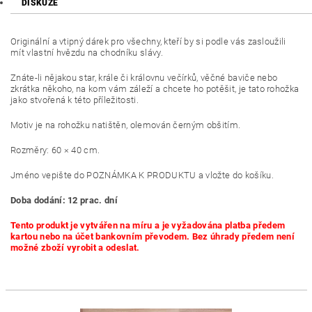
DISKUZE
Originální a vtipný dárek pro všechny, kteří by si podle vás zasloužili
mít vlastní hvězdu na chodníku slávy.
Znáte-li nějakou star, krále či královnu večírků, věčné baviče nebo
zkrátka někoho, na kom vám záleží a chcete ho potěšit, je tato rohožka
jako stvořená k této příležitosti.
Motiv je na rohožku natištěn, olemován černým obšitím.
Rozměry: 60 × 40 cm.
Jméno vepište do POZNÁMKA K PRODUKTU a vložte do košíku.
Doba dodání: 12 prac. dní
Tento produkt je vytvářen na míru a je vyžadována platba předem
kartou nebo na účet bankovním převodem. Bez úhrady předem není
možné zboží vyrobit a odeslat.