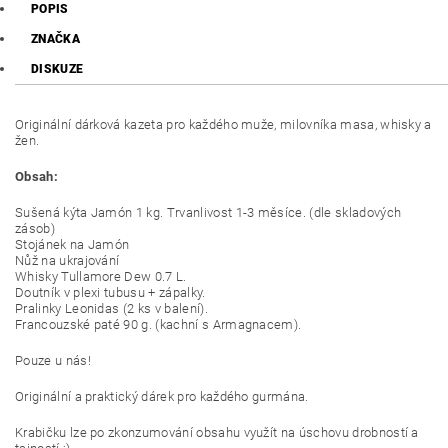
POPIS
ZNAČKA
DISKUZE
Originální dárková kazeta pro každého muže, milovníka masa, whisky a
žen.
Obsah:
Sušená kýta Jamón 1 kg. Trvanlivost 1-3 měsíce. (dle skladových
zásob)
Stojánek na Jamón
Nůž na ukrajování
Whisky Tullamore Dew 0.7 L.
Doutník v plexi tubusu + zápalky.
Pralinky Leonidas (2 ks v balení).
Francouzské paté 90 g. (kachní s Armagnacem).
Pouze u nás!
Originální a praktický dárek pro každého gurmána.
Krabičku lze po zkonzumování obsahu využít na úschovu drobností a