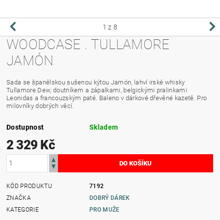
1
z 8
WOODCASE . TULLAMORE
JAMÓN
Sada se španělskou sušenou kýtou Jamón, lahví irské whisky
Tullamore Dew, doutníkem a zápalkami, belgickými pralinkami
Leonidas a francouzským paté. Baleno v dárkové dřevěné kazetě. Pro
milovníky dobrých věcí.
Dostupnost
Skladem
2 329 Kč
KÓD PRODUKTU
7192
ZNAČKA
DOBRÝ DÁREK
KATEGORIE
PRO MUŽE