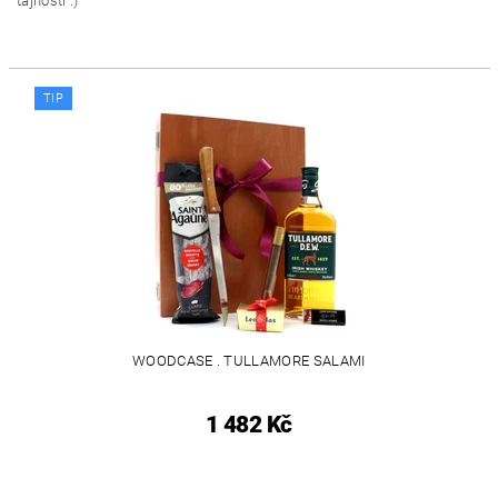
tajností :)
TIP
WOODCASE . TULLAMORE SALAMI
1 482 Kč