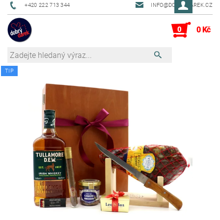
+420 222 713 344
INFO@DOBRYDAREK.CZ
0
0 Kč
TIP