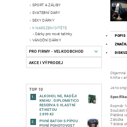
SPORT A ZÁLIBY
SVATEBNÍ DARY
SEXY DÁRKY
K NAROZENÍ DÍTĚTE
Dárky pro nové tatínky
POPIS
VÁNOČNÍ DÁRKY
ZNAČK
PRO FIRMY - VELKOOBCHOD
DISKU
AKCE I VÝPRODEJ
Objemná k
Kniha v a
Je to orig
TOP 10
ALKOHOL NE, RADĚJI
Specifika
KNIHU . DIPLOMÁTICO
RESERVA S VLASTNÍ
Rozměr 1
ETIKETOU
Součástí 
2 899 Kč
Plátěná v
Záložka
PIVNÍ BATOH S PÍPOU .
Tištěné s
PIVNÍ POHOTOVOST