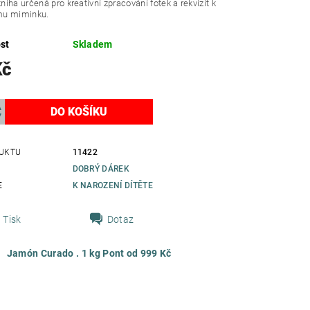
iha určená pro kreativní zpracování fotek a rekvizit k
mu miminku.
st
Skladem
Kč
UKTU
11422
DOBRÝ DÁREK
E
K NAROZENÍ DÍTĚTE
Tisk
Dotaz
Jamón Curado . 1 kg Pont od 999 Kč