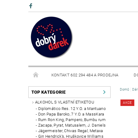
KONTAKT 602 294 484 A PRODEJNA
D
Domů
Dár
BLOG
TOP KATEGORIE
ALKOHOL S VLASTNÍ ETIKETOU
AKCE
Diplomático Res. 12 Y.O. a Mantuano
Don Papa Baroko, 7 Y.O. a MassKara
Rum Ron King, Pampero, Bumbu rum
Zacapa, Pyrat, Matusalem, J. Daniels
Jägermeister, Chivas Regal, Metaxa
Gin Hendrick's, Hruškovice Williams