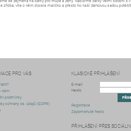
jsme se zejména na dárky pro muže a ženy. Nabízíme dárky velmi osobní s 
te zřídka, víte o něm docela maličko a přesto ho naší dárkovou sadou potěšít
MACE PRO VÁS
KLASICKÉ PŘIHLÁŠENÍ
latit?
E-mail
Heslo
e nám
ní podmínky
ky ochrany os. údajů (GDPR)
Registrace
s
Zapomenuté heslo
y
PŘIHLÁŠENÍ PŘES SOCIÁLNÍ