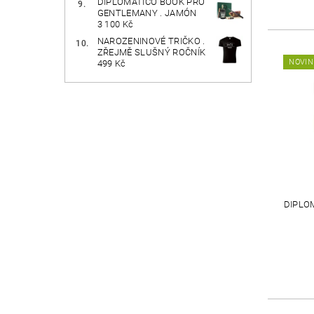
DIPLOMÁTICO BOOK PRO
GENTLEMANY . JAMÓN
3 100 Kč
NAROZENINOVÉ TRIČKO .
ZŘEJMĚ SLUŠNÝ ROČNÍK
NOVIN
499 Kč
DIPLO