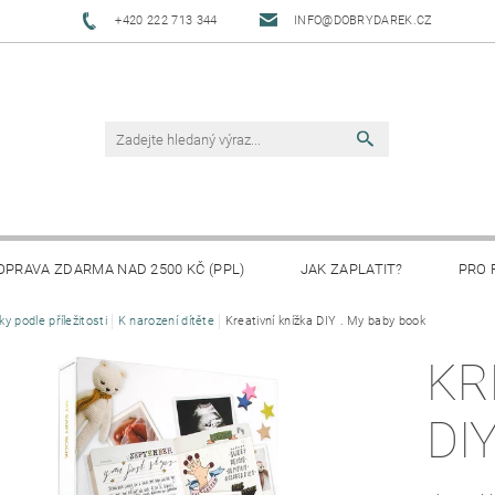
+420 222 713 344
INFO@DOBRYDAREK.CZ
OPRAVA ZDARMA NAD 2500 KČ (PPL)
JAK ZAPLATIT?
PRO 
ky podle příležitosti
K narození dítěte
Kreativní knížka DIY . My baby book
KR
DI