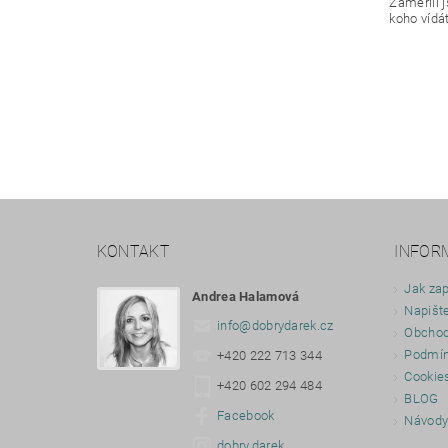
Zaměřili 
koho vídá
KONTAKT
INFOR
Jak zap
Andrea Halamová
Napišt
info
@
dobrydarek.cz
Obchod
Podmín
+420 222 713 344
Cookie
+420 602 294 484
BLOG
Facebook
Návod
dobry.darek