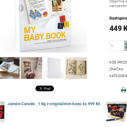
Objemná kn
narozené
Dostupno
449 
KÓD PROD
ZNAČKA
KATEGORI
Jamón Curado . 1 kg v originálním boxu za 999 Kč