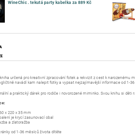
WineChic . tekutá party kabelka za 889 Kč
A
ZE
niha určená pro kreativní zpracování fotek a rekvizit z cest k narozenému 
ngličtině navádí kam nalepit fotky a vypsat nejzajímavější informace od 1-36
inální a praktický dárek pro rodiče i novorozené miminko. Svou knihu si děti rád
ce:
60 x 220 x 35 mm
balení je krycí zasunovací obal
azba a zlatoražba
tránky od 1-36 měsíců života dítěte