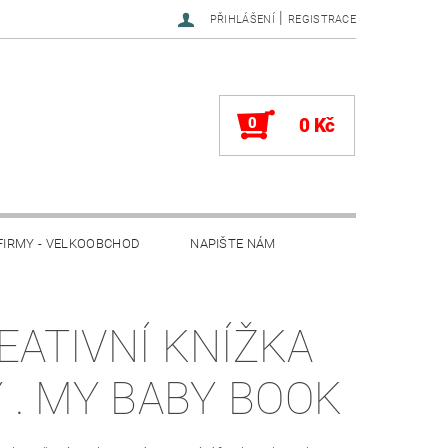
|
PŘIHLÁŠENÍ
REGISTRACE
0
0 Kč
FIRMY - VELKOOBCHOD
NAPIŠTE NÁM
EATIVNÍ KNÍŽKA
Y . MY BABY BOOK