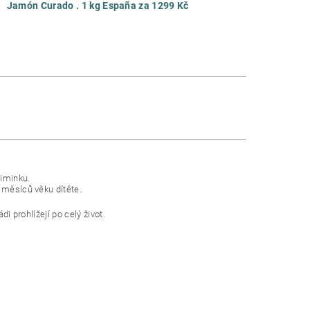
Jamón Curado . 1 kg España za 1299 Kč
miminku.
 měsíců věku dítěte.
i prohlížejí po celý život.