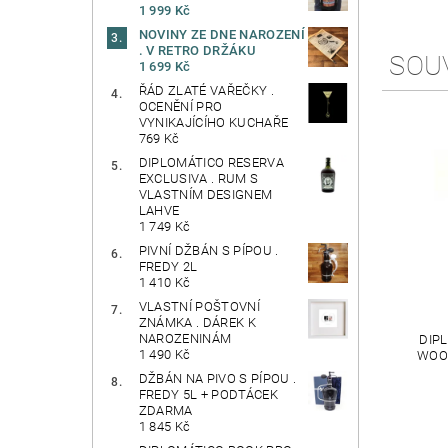
1 999 Kč
NOVINY ZE DNE NAROZENÍ
. V RETRO DRŽÁKU
SOU
1 699 Kč
ŘÁD ZLATÉ VAŘEČKY .
OCENĚNÍ PRO
VYNIKAJÍCÍHO KUCHAŘE
769 Kč
DIPLOMÁTICO RESERVA
EXCLUSIVA . RUM S
VLASTNÍM DESIGNEM
LAHVE
1 749 Kč
PIVNÍ DŽBÁN S PÍPOU .
FREDY 2L
1 410 Kč
VLASTNÍ POŠTOVNÍ
ZNÁMKA . DÁREK K
NAROZENINÁM
DIP
1 490 Kč
WOOD
DŽBÁN NA PIVO S PÍPOU .
FREDY 5L + PODTÁCEK
ZDARMA
1 845 Kč