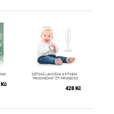
INA!
DĚTSKÁ LAHVIČKA S PÍTKEM .
"PROCHECHO" ČTI PROSECCO
 Kč
428 Kč