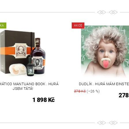
KA
AKCE
MÁTICO MANTUANO BOOK . HURÁ
DUDLÍK . HURÁ MÁM EINSTE
JSEM TÁTÁ!
378 Kč
(–26 %)
278
1 898 Kč