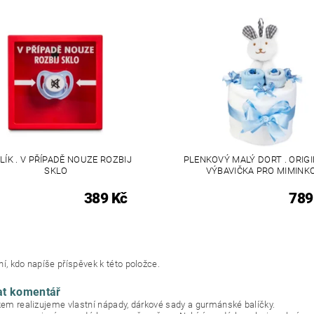
ÍK . V PŘÍPADĚ NOUZE ROZBIJ
PLENKOVÝ MALÝ DORT . ORIGI
SKLO
VÝBAVIČKA PRO MIMINK
389 Kč
789
í, kdo napíše příspěvek k této položce.
at komentář
okem realizujeme vlastní nápady, dárkové sady a gurmánské balíčky.