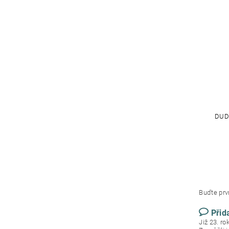
DUDL
Buďte prvn
Přid
Již 23. r