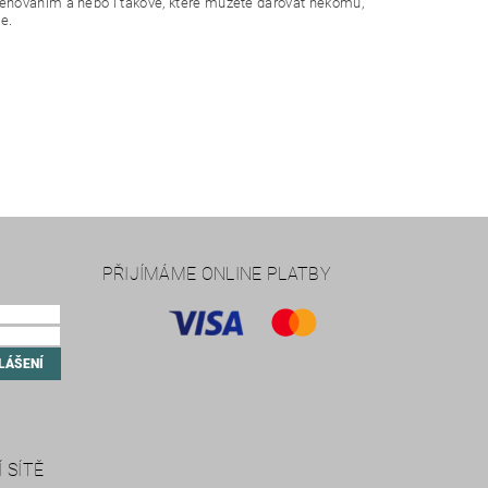
věnováním a nebo i takové, které můžete darovat někomu,
e.
PŘIJÍMÁME ONLINE PLATBY
 SÍTĚ