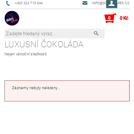
+420 222 713 344
INFO@DOBRYDAREK.CZ
0
0 Kč
LUXUSNÍ ČOKOLÁDA
Nejen vánoční sladkosti
Záznamy nebyly nalezeny...