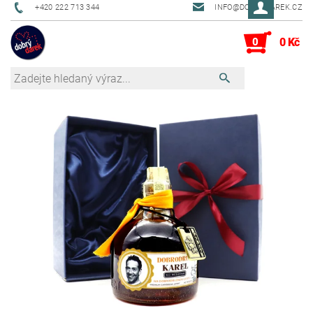
+420 222 713 344
INFO@DOBRYDAREK.CZ
0
0 Kč