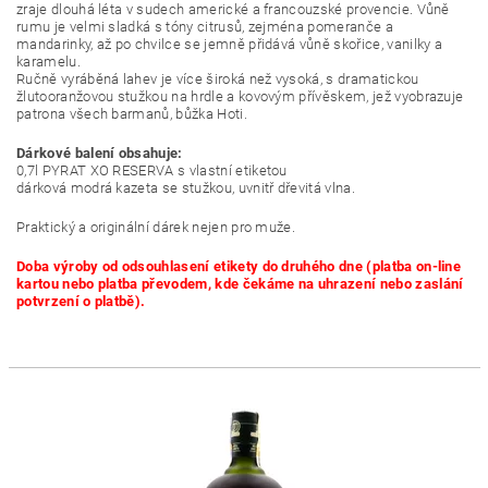
zraje dlouhá léta v sudech americké a francouzské provencie. Vůně
rumu je velmi sladká s tóny citrusů, zejména pomeranče a
mandarinky, až po chvilce se jemně přidává vůně skořice, vanilky a
karamelu.
Ručně vyráběná lahev je více široká než vysoká, s dramatickou
žlutooranžovou stužkou na hrdle a kovovým přívěskem, jež vyobrazuje
patrona všech barmanů, bůžka Hoti.
Dárkové balení obsahuje:
0,7l PYRAT XO RESERVA s vlastní etiketou
dárková modrá kazeta se stužkou, uvnitř dřevitá vlna.
Praktický a originální dárek nejen pro muže.
Doba výroby od odsouhlasení etikety do druhého dne
(platba on-line
kartou nebo platba převodem, kde čekáme na uhrazení nebo zaslání
potvrzení o platbě).