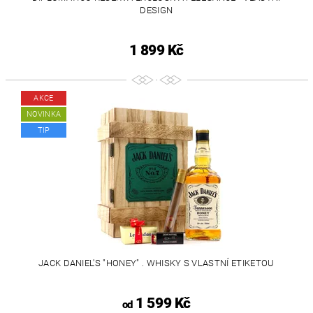
DESIGN
1 899 Kč
AKCE
NOVINKA
TIP
JACK DANIEL'S "HONEY" . WHISKY S VLASTNÍ ETIKETOU
1 599 Kč
od