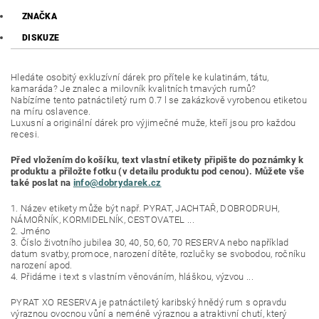
ZNAČKA
DISKUZE
Hledáte osobitý exkluzívní dárek pro přítele ke kulatinám, tátu,
kamaráda? Je znalec a milovník kvalitních tmavých rumů?
Nabízíme tento patnáctiletý rum 0.7 l se zakázkově vyrobenou etiketou
na míru oslavence.
Luxusní a originální dárek pro výjimečné muže, kteří jsou pro každou
recesi.
Před vložením do košíku, text vlastní etikety připište do poznámky k
produktu a přiložte fotku (v detailu produktu pod cenou). Můžete vše
také poslat na
info@dobrydarek.cz
1. Název etikety může být např. PYRAT, JACHTAŘ, DOBRODRUH,
NÁMOŘNÍK, KORMIDELNÍK, CESTOVATEL ...
2. Jméno
3. Číslo životního jubilea 30, 40, 50, 60, 70 RESERVA nebo například
datum svatby, promoce, narození dítěte, rozlučky se svobodou, ročníku
narození apod.
4. Přidáme i text s vlastním věnováním, hláškou, výzvou ...
PYRAT XO RESERVA je patnáctiletý karibský hnědý rum s opravdu
výraznou ovocnou vůní a neméně výraznou a atraktivní chutí, který