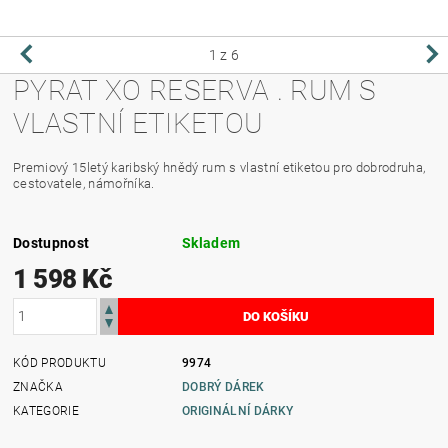
1
z 6
PYRAT XO RESERVA . RUM S
VLASTNÍ ETIKETOU
Premiový 15letý karibský hnědý rum s vlastní etiketou pro dobrodruha,
cestovatele, námořníka.
Dostupnost
Skladem
1 598 Kč
KÓD PRODUKTU
9974
ZNAČKA
DOBRÝ DÁREK
KATEGORIE
ORIGINÁLNÍ DÁRKY