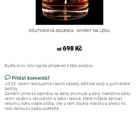
DOUTNÍKOVÁ SKLENKA . WHISKY NA LEDU
698 Kč
od
Buďte první, kdo napíše příspěvek k této položce.
Přidat komentář
Již 23. rokem realizujeme vlastní nápady, dárkové sady a gurmánské
balíčky.
Zaměřili jsme se zejména na dárky pro muže a ženy. Nabízíme dárky
velmi osobní s věnováním a nebo i takové, které můžete darovat
někomu, koho vídáte zřídka, víte o něm docela maličko a přesto ho
naší dárkovou sadou potěšíte.