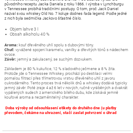
původního receptu Jacka Daniela z roku 1866. I výroba v Lynchburgu
v Tennessee probíhá tradičními postupy. O tom, proč Jack Daniel
nazval svou whiskey Old No. 7 koluje dodnes řada legend. Podle jedné
z nich byla sedmička Jackovo šťastné číslo.
Objem lahve 3 l
Obsah alkoholu 40 %
Aroma:
kouř dřevěného uhlí spolu s dubovými tóny.
Chuť:
vyvážené spojení karamelu, vanilky a dřevitých tónů s nádechem
ovoce.
Závěr:
jemný a zakulacený, se suchým dozvukem.
Základem je 80 % kukuřice, 12 % sladového ječmene a 8 % žita.
Protože jde o Tennessee Whiskey, prochází po destilaci velmi
pomalou filtrací přes třímetrovou vrstvu dřevěného uhlí z javoru
cukrodárného. Tento proces trvá několik dnů a whiskey dodává typicky
jemný závěr. Poté zraje 4 až 6 let v nových, ručně vyráběných a dvakrát
vypálených sudech z amerického bílého dubu, kde získává jemně
kouřové aroma a nezaměnitelný charakter.
Doba výroby od odsouhlasení etikety do druhého dne (u platby
převodem, čekáme na uhrazení, stačí zaslat potvrzení o úhrad