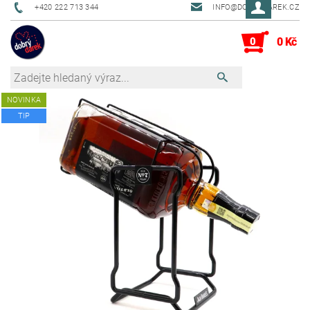
+420 222 713 344
INFO@DOBRYDAREK.CZ
0
0 Kč
NOVINKA
TIP