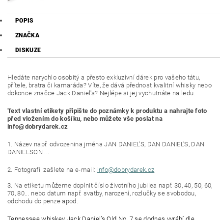
POPIS
ZNAČKA
DISKUZE
Hledáte narychlo osobitý a přesto exkluzívní dárek pro vašeho tátu,
přítele, bratra či kamaráda? Víte, že dává přednost kvalitní whisky nebo
dokonce značce Jack Daniel's? Nejlépe si jej vychutnáte na ledu.
Text vlastní etikety připište do poznámky k produktu a nahrajte foto
před vložením do košíku, nebo můžete vše poslat na
info@dobrydarek.cz
1. Název např. odvozenina jména JAN DANIEL'S, DAN DANIEL'S, DAN
DANIELSON ...
2. Fotografii zašlete na e-mail:
info@dobrydarek.cz
3. Na etiketu můžeme doplnit číslo životního jubilea např. 30, 40, 50, 60,
70, 80... nebo datum např. svatby, narození, rozlučky se svobodou,
odchodu do penze apod.
Tennessee whiskey Jack Daniel’s Old No. 7 se dodnes vyrábí dle