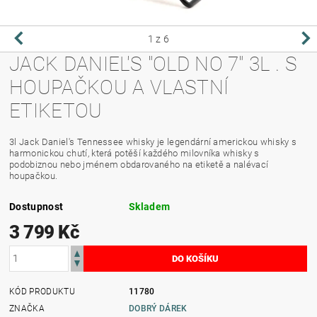
1
z 6
JACK DANIEL'S "OLD NO 7" 3L . S
HOUPAČKOU A VLASTNÍ
ETIKETOU
3l Jack Daniel's Tennessee whisky je legendární americkou whisky s
harmonickou chutí, která potěší každého milovníka whisky s
podobiznou nebo jménem obdarovaného na etiketě a nalévací
houpačkou.
Dostupnost
Skladem
3 799 Kč
KÓD PRODUKTU
11780
ZNAČKA
DOBRÝ DÁREK