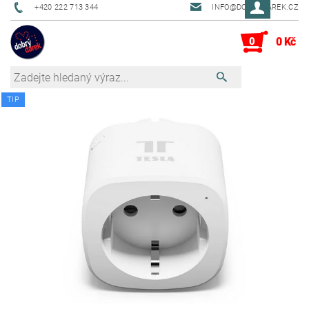
+420 222 713 344
INFO@DOBRYDAREK.CZ
0
0 Kč
TIP