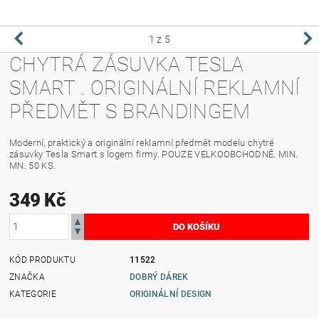
1
z 5
CHYTRÁ ZÁSUVKA TESLA
SMART . ORIGINÁLNÍ REKLAMNÍ
PŘEDMĚT S BRANDINGEM
Moderní, praktický a originální reklamní předmět modelu chytré
zásuvky Tesla Smart s logem firmy. POUZE VELKOOBCHODNĚ. MIN.
MN. 50 KS.
349 Kč
KÓD PRODUKTU
11522
ZNAČKA
DOBRÝ DÁREK
KATEGORIE
ORIGINÁLNÍ DESIGN