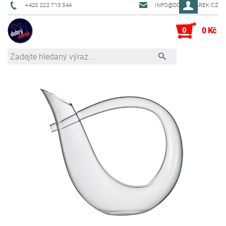
+420 222 713 344
INFO@DOBRYDAREK.CZ
0
0 Kč