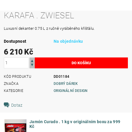
KARAFA . ZWIESEL
Luxusní dekanter 0.75 L z ručně vyráběného kříšťálu.
Dostupnost
Na objednávku
6 210 Kč
KÓD PRODUKTU
DD01184
ZNAČKA
DOBRÝ DÁREK
KATEGORIE
ORIGINÁLNÍ DESIGN
Dotaz
Jamón Curado . 1 kg v originálním boxu za 999
Kč