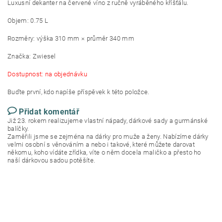
Luxusní dekanter na červené víno z ručně vyráběného kříšťálu.
Objem: 0.75 L
Rozměry: výška 310 mm × průměr 340 mm
Značka: Zwiesel
Dostupnost: na objednávku
Buďte první, kdo napíše příspěvek k této položce.
Přidat komentář
Již 23. rokem realizujeme vlastní nápady, dárkové sady a gurmánské
balíčky.
Zaměřili jsme se zejména na dárky pro muže a ženy. Nabízíme dárky
velmi osobní s věnováním a nebo i takové, které můžete darovat
někomu, koho vídáte zřídka, víte o něm docela maličko a přesto ho
naší dárkovou sadou potěšíte.