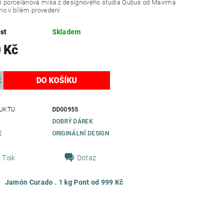
í porcelánová mísa z designového studia Qubus od Maxima
o v bílém provedení.
st
Skladem
 Kč
UKTU
DD00955
DOBRÝ DÁREK
E
ORIGINÁLNÍ DESIGN
Tisk
Dotaz
Jamón Curado . 1 kg Pont od 999 Kč