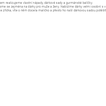
okem realizujeme vlastní nápady, dárkové sady a gurmánské balíčky.
jsme se zejména na dárky pro muže a ženy. Nabízíme dárky velmi osobní s 
te zřídka, víte o něm docela maličko a přesto ho naší dárkovou sadou potěšít