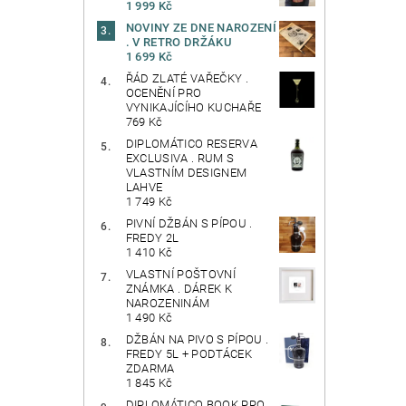
1 999 Kč
NOVINY ZE DNE NAROZENÍ
. V RETRO DRŽÁKU
1 699 Kč
ŘÁD ZLATÉ VAŘEČKY .
OCENĚNÍ PRO
VYNIKAJÍCÍHO KUCHAŘE
769 Kč
DIPLOMÁTICO RESERVA
EXCLUSIVA . RUM S
VLASTNÍM DESIGNEM
LAHVE
1 749 Kč
PIVNÍ DŽBÁN S PÍPOU .
FREDY 2L
1 410 Kč
VLASTNÍ POŠTOVNÍ
ZNÁMKA . DÁREK K
NAROZENINÁM
1 490 Kč
DŽBÁN NA PIVO S PÍPOU .
FREDY 5L + PODTÁCEK
ZDARMA
1 845 Kč
DIPLOMÁTICO BOOK PRO