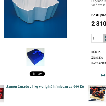
Legendárn
Velčovskéh
Dostupno
2 310
KÓD PROD
ZNAČKA
KATEGORI
Jamón Curado . 1 kg v originálním boxu za 999 Kč