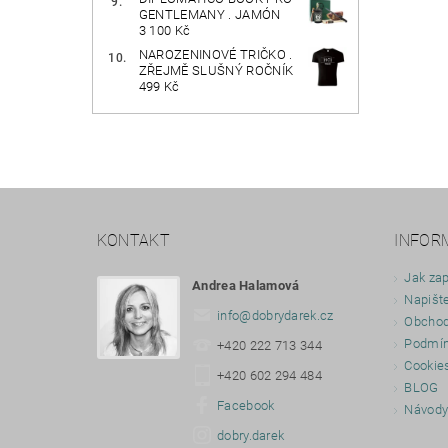
GENTLEMANY . JAMÓN
3 100 Kč
NAROZENINOVÉ TRIČKO .
ZŘEJMĚ SLUŠNÝ ROČNÍK
499 Kč
KONTAKT
INFOR
Jak zap
Andrea Halamová
Napišt
info
@
dobrydarek.cz
Obchod
Podmín
+420 222 713 344
Cookie
+420 602 294 484
BLOG
Facebook
Návod
dobry.darek