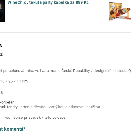
WineChic . tekutá party kabelka za 889 Kč
A
ZE
í porcelánová mísa ve tvaru hranic České Republiky z designového studia
13 × 25 × 11 cm
 g
 Porcelán
bal: Modrý karton s dřevitou vystýlkou a atlasovou stužkou
í, kdo napíše příspěvek k této položce.
at komentář