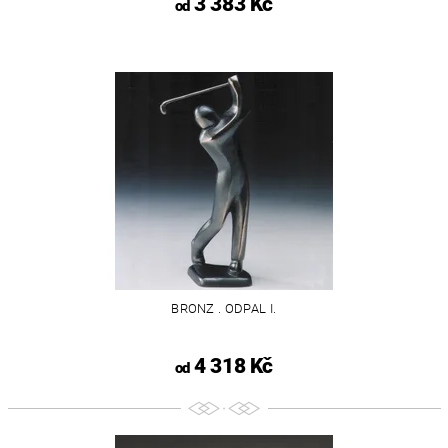
3 383 Kč
od
BRONZ . ODPAL I.
4 318 Kč
od