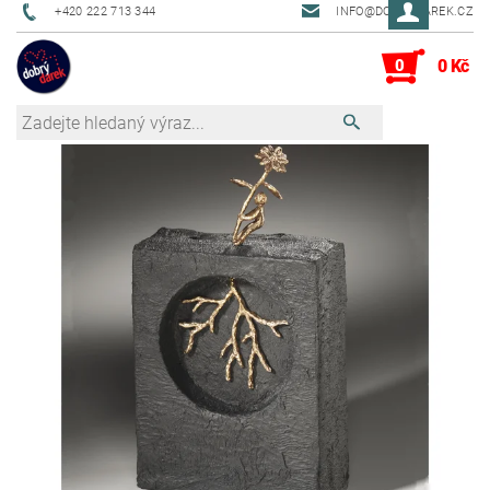
+420 222 713 344
INFO@DOBRYDAREK.CZ
0
0 Kč