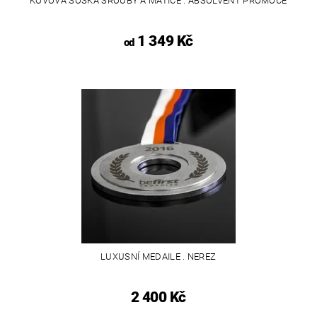
KOVOVÁ SOŠKA ŠROUBY A MATICE . ABSOLVENT PROMOCE
1 349 Kč
od
LUXUSNÍ MEDAILE . NEREZ
2 400 Kč