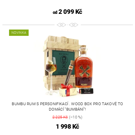
2 099 Kč
od
NOVINKA
BUMBU RUM S PERSONIFIKACÍ . WOOD BOX PRO TAKOVÉ TO
DOMÁCÍ "BUMBÁNÍ"!
2 225 Kč
(–10 %)
1 998 Kč