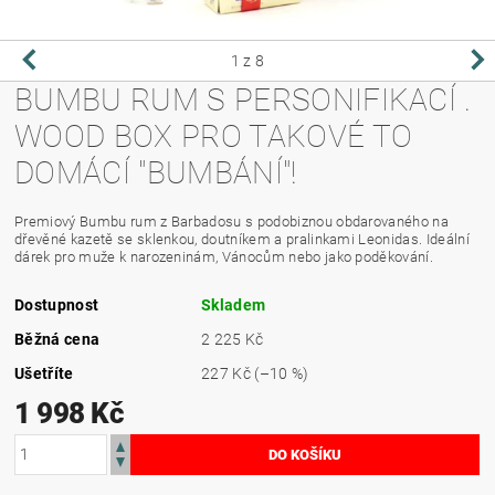
1
z 8
BUMBU RUM S PERSONIFIKACÍ .
WOOD BOX PRO TAKOVÉ TO
DOMÁCÍ "BUMBÁNÍ"!
Premiový Bumbu rum z Barbadosu
s podobiznou obdarovaného na
dřevěné kazetě se sklenkou, doutníkem a pralinkami Leonidas. Ideální
dárek pro muže k narozeninám, Vánocům nebo jako poděkování.
Dostupnost
Skladem
Běžná cena
2 225 Kč
Ušetříte
227 Kč
(–10 %)
1 998 Kč