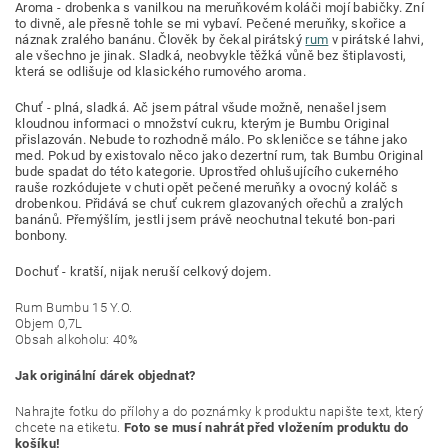
Aroma - drobenka s vanilkou na meruňkovém koláči mojí babičky. Zní
to divně, ale přesně tohle se mi vybaví. Pečené meruňky, skořice a
náznak zralého banánu. Člověk by čekal pirátský
rum
v pirátské lahvi,
ale všechno je jinak. Sladká, neobvykle těžká vůně bez štiplavosti,
která se odlišuje od klasického rumového aroma.
Chuť - plná, sladká. Ač jsem pátral všude možně, nenašel jsem
kloudnou informaci o množství cukru, kterým je Bumbu Original
přislazován. Nebude to rozhodně málo. Po skleničce se táhne jako
med. Pokud by existovalo něco jako dezertní rum, tak Bumbu Original
bude spadat do této kategorie. Uprostřed ohlušujícího cukerného
rauše rozkódujete v chuti opět pečené meruňky a ovocný koláč s
drobenkou. Přidává se chuť cukrem glazovaných ořechů a zralých
banánů. Přemýšlím, jestli jsem právě neochutnal tekuté bon-pari
bonbony.
Dochuť - kratší, nijak neruší celkový dojem.
Rum Bumbu 15 Y.O.
Objem 0,7L
Obsah alkoholu: 40%
Jak originální dárek objednat?
Nahrajte fotku do přílohy a do poznámky k produktu napište text, který
chcete na etiketu.
Foto se musí nahrát před vložením produktu do
košíku!