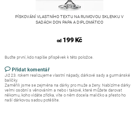
PÍSKOVÁNÍ VLASTNÍHO TEXTU NA RUMOVOU SKLENKU V
SADÁCH DON PAPA A DIPLOMÁTICO
199 Kč
od
Buďte první, kdo napíše příspěvek k této položce.
Přidat komentář
Již 23. rokem realizujeme vlastní nápady, dárkové sady a gurmánské
balíčky.
Zaměřili jsme se zejména na dárky pro muže a ženy. Nabízíme dárky
velmi osobní s věnováním a nebo i takové, které můžete darovat
někomu, koho vídáte zřídka, víte o něm docela maličko a přesto ho
naší dárkovou sadou potěšíte.