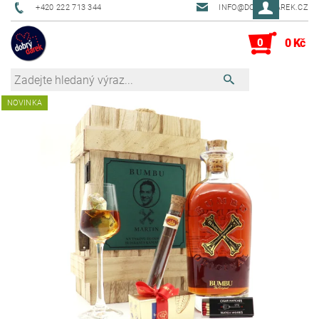
+420 222 713 344
INFO@DOBRYDAREK.CZ
0
0 Kč
NOVINKA