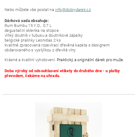
Nebo můžete vše poslat na
info@dobrydarek.cz
Dárková sada obsahuje:
Rum Bumbu 15 Y.O., 0,7 L
degustační sklenka na stopce
vlhký doutník v tubusu a doutníkové zápalky
belgické pralinky Leonidas 2 ks
kvalitně zpracovaná rozevírací dřevěná kazeta s designem
obdarovaného s vystýlkou z dřevité vlny
Krásné a kvalitní vyhotovení
. Praktický a originální dárek pro muže.
Doba výroby od odsouhlasení etikety do druhého dne - u platby
převodem, čekáme na uhradu.