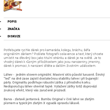
POPIS
ZNAČKA
DISKUZE
Potřebujete rychle dárek pro
kamaráda, kolegu, bráchu, šéfa
originálním dárkem? Pošlete fotografii oslavence a text, který chcete
umístit na dřevěný box jako titulní stránku a dárek je na světě. Je to
vhodný dárek k různým příložitostem jako jsou narozeniny, jmeniny,
dárek k promoci, k narození dítěte a dalším životním událostem.
Láhev - jedním slovem originální. Masivní sklo působí luxusně. Široký
”led” na dně zase zajistí dostatečnou stabilitu lahve i při bujarejší
párty. Originalitu podtrhuje robustní zátka z přírodního korku.
Nedoporučuju láhev otevírat tajně. Vytažení zátky totiž doprovází
zvukový efekt, který vás zaručeně prozradí.
Barva - zlatavě jantarová. Bumbu Original v čiré lahvi se zlatým
písmem a typickým zlatým X vypadá opravdu lákavě.