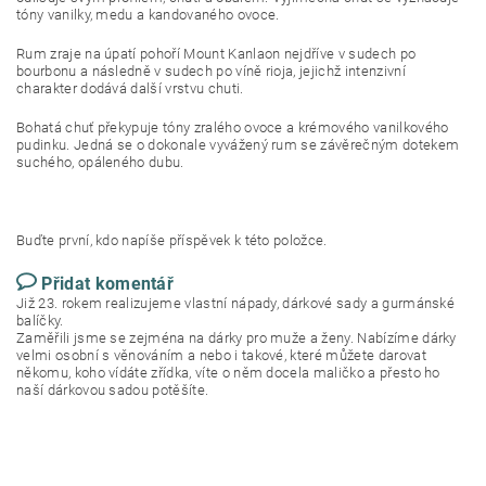
tóny vanilky, medu a kandovaného ovoce.
Rum zraje na úpatí pohoří Mount Kanlaon nejdříve v sudech po
bourbonu a následně v sudech po víně rioja, jejichž intenzivní
charakter dodává další vrstvu chuti.
Bohatá chuť překypuje tóny zralého ovoce a krémového vanilkového
pudinku. Jedná se o dokonale vyvážený rum se závěrečným dotekem
suchého, opáleného dubu.
Buďte první, kdo napíše příspěvek k této položce.
Přidat komentář
Již 23. rokem realizujeme vlastní nápady, dárkové sady a gurmánské
balíčky.
Zaměřili jsme se zejména na dárky pro muže a ženy. Nabízíme dárky
velmi osobní s věnováním a nebo i takové, které můžete darovat
někomu, koho vídáte zřídka, víte o něm docela maličko a přesto ho
naší dárkovou sadou potěšíte.