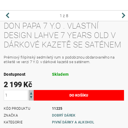
1
z 8
DON PAPA 7 Y.O . VLASTNÍ
DESIGN LAHVE 7 YEARS OLD V
DÁRKOVÉ KAZETĚ SE SATÉNEM
Prémiový filipínský sedmiletý rum s podobiznou obdarovaného na
etiketě ve verzi 7 Y.O. v dárkové kazetě se saténem.
Dostupnost
Skladem
2 199 Kč
KÓD PRODUKTU
11225
ZNAČKA
DOBRÝ DÁREK
KATEGORIE
PIVNÍ DÁRKY A ALKOHOL