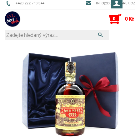
+420 222 713 344
INFO@DOBRYDAREK.CZ
0
0 Kč