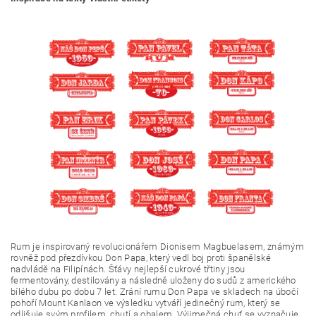
Rum je inspirovaný revolucionářem Dionisem Magbuelasem, známým
rovněž pod přezdívkou Don Papa, který vedl boj proti španělské
nadvládě na Filipínách. Šťávy nejlepší cukrové třtiny jsou
fermentovány, destilovány a následně uloženy do sudů z amerického
bílého dubu po dobu 7 let. Zrání rumu Don Papa ve skladech na úbočí
pohoří Mount Kanlaon ve výsledku vytváří jedinečný rum, který se
odlišuje svým profilem, chutí a obalem. Výjimečná chuť se vyznačuje