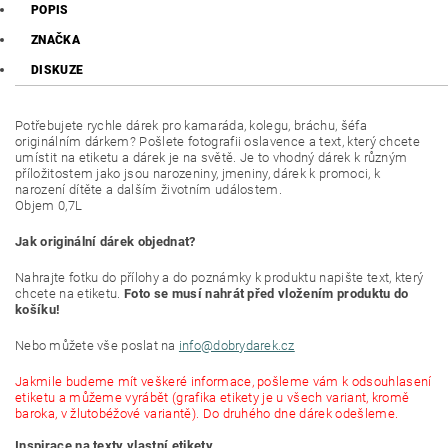
POPIS
ZNAČKA
DISKUZE
Potřebujete rychle dárek pro
kamaráda, kolegu, bráchu, šéfa
originálním dárkem? Pošlete fotografii oslavence a text, který chcete
umístit na etiketu a dárek je na světě. Je to vhodný dárek k různým
příložitostem jako jsou narozeniny, jmeniny, dárek k promoci, k
narození dítěte a dalším životním událostem.
Objem 0,7L
Jak originální dárek objednat?
Nahrajte fotku do přílohy a do poznámky k produktu napište text, který
chcete na etiketu.
Foto se musí nahrát před vložením produktu do
košíku!
Nebo můžete vše poslat na
info@dobrydarek.cz
Jakmile budeme mít veškeré informace, pošleme vám k odsouhlasení
etiketu a můžeme vyrábět (grafika etikety je u všech variant, kromě
baroka, v žlutobéžové variantě). Do druhého dne dárek odešleme.
Inspirace na texty vlastní etikety