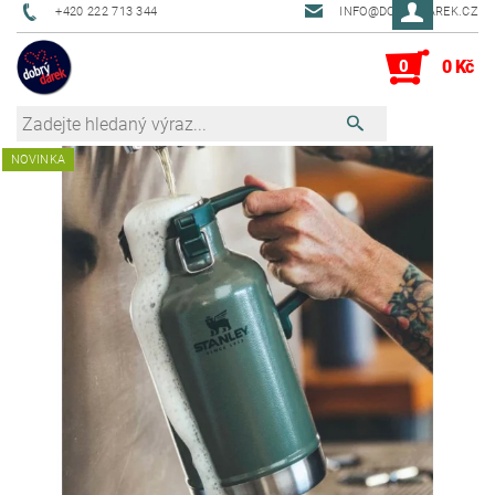
+420 222 713 344
INFO@DOBRYDAREK.CZ
0
0 Kč
NOVINKA