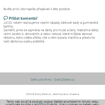
Buďte první, kdo napíše příspěvek k této položce.
Přidat komentář
Již 23. rokem realizujeme vlastní nápady, dárkové sady a gurmánské
balíčky.
Zaměřili jsme se zejména na dárky pro muže a ženy. Nabízíme dárky
velmi osobní s věnováním a nebo i takové, které můžete darovat
někomu, koho vídáte zřídka, víte o něm docela maličko a přesto ho
naší dárkovou sadou potěšíte.
Dárky pro firmy - DobrýDárek.cz
2026 © DobryDarek.cz, všechna práva vyhrazena
Tento web používá soubory cookie. Dalším procházením tohoto webu
Vytvořil Shoptet
vyjadřujete souhlas s jejich používáním. Více o cookies na našem webu