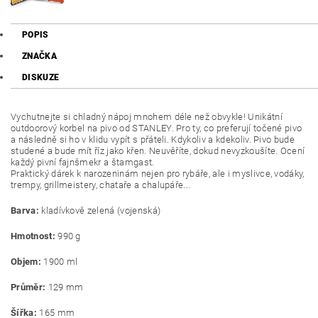
POPIS
ZNAČKA
DISKUZE
Vychutnejte si chladný nápoj mnohem déle než obvykle! Unikátní
outdoorový korbel na pivo od STANLEY. Pro ty, co preferují točené pivo
a následně si ho v klidu vypít s přáteli. Kdykoliv a kdekoliv. Pivo bude
studené a bude mít říz jako křen. Neuvěříte, dokud nevyzkoušíte. Ocení
každý pivní fajnšmekr a štamgast.
Praktický dárek k narozeninám nejen pro rybáře, ale i myslivce, vodáky,
trempy, grillmeistery, chataře a chalupáře...
Barva:
kladívkově zelená (vojenská)
Hmotnost:
990 g
Objem:
1900 ml
Průměr:
129 mm
Šířka:
165 mm