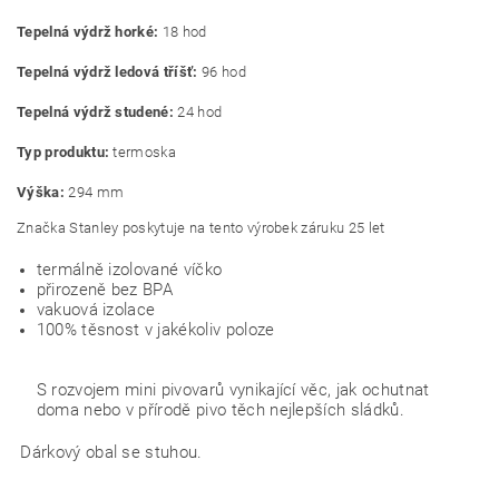
Tepelná výdrž horké:
18 hod
Tepelná výdrž ledová tříšť:
96 hod
Tepelná výdrž studené:
24 hod
Typ produktu:
termoska
Výška:
294 mm
Značka Stanley poskytuje na tento výrobek záruku 25 let
termálně izolované víčko
přirozeně bez BPA
vakuová izolace
100% těsnost v jakékoliv poloze
S rozvojem mini pivovarů vynikající věc, jak ochutnat
doma nebo v přírodě pivo těch nejlepších sládků.
Dárkový obal se stuhou.