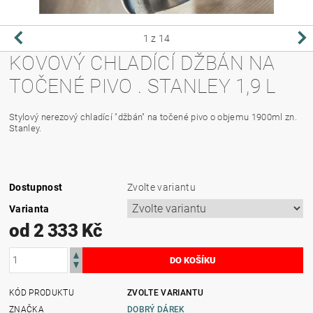
1
z 14
KOVOVÝ CHLADÍCÍ DŽBÁN NA
TOČENÉ PIVO . STANLEY 1,9 L
Stylový nerezový chladící "džbán" na točené pivo o objemu 1900ml zn.
Stanley.
Dostupnost
Zvolte variantu
Varianta
od 2 333 Kč
KÓD PRODUKTU
ZVOLTE VARIANTU
ZNAČKA
DOBRÝ DÁREK