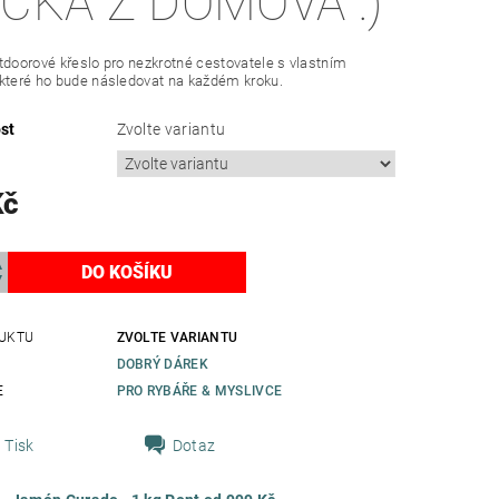
IČKA Z DOMOVA :)
tdoorové křeslo pro nezkrotné cestovatele s vlastním
které ho bude následovat na každém kroku.
st
Zvolte variantu
Kč
UKTU
ZVOLTE VARIANTU
DOBRÝ DÁREK
E
PRO RYBÁŘE & MYSLIVCE
Tisk
Dotaz