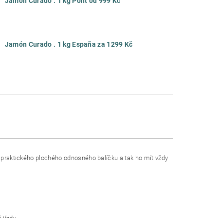
Jamón Curado . 1 kg Pont od 999 Kč
Jamón Curado . 1 kg España za 1299 Kč
o praktického plochého odnosného balíčku a tak ho mít vždy