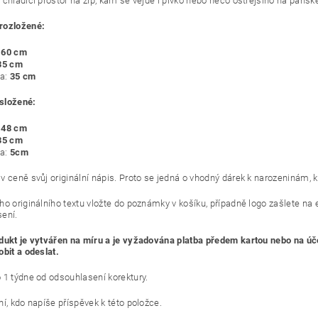
chladící prostor na zip, kam se vejde i pivko nebo něco ostřejšího na pánské
rozložené:
60 cm
35 cm
ka:
35 cm
složené:
48 cm
5 cm
a:
5cm
v ceně svůj originální nápis. Proto se jedná o vhodný dárek k narozeninám,
ho originálního textu vložte do poznámky v košíku, případně logo zašlete n
sení.
dukt je vytvářen na míru a je vyžadována platba předem kartou nebo na
obit a odeslat.
 1 týdne od odsouhlasení korektury.
í, kdo napíše příspěvek k této položce.