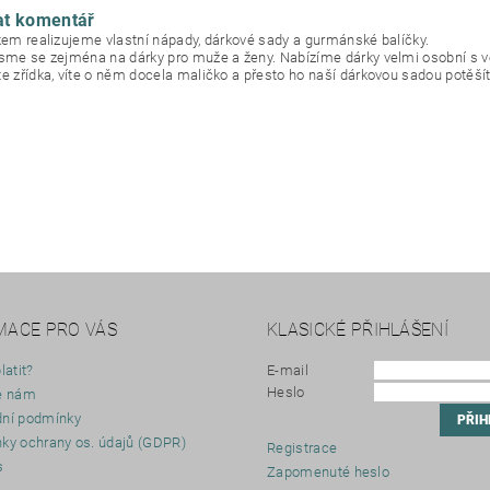
at komentář
okem realizujeme vlastní nápady, dárkové sady a gurmánské balíčky.
jsme se zejména na dárky pro muže a ženy. Nabízíme dárky velmi osobní s 
te zřídka, víte o něm docela maličko a přesto ho naší dárkovou sadou potěšít
MACE PRO VÁS
KLASICKÉ PŘIHLÁŠENÍ
latit?
E-mail
Heslo
e nám
ní podmínky
ky ochrany os. údajů (GDPR)
Registrace
s
Zapomenuté heslo