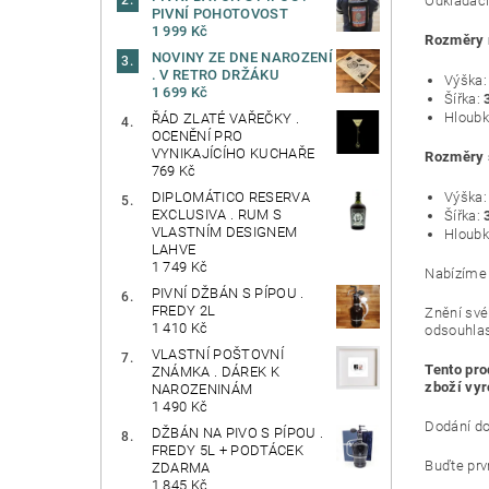
Odkládací 
PIVNÍ POHOTOVOST
1 999 Kč
Rozměry
NOVINY ZE DNE NAROZENÍ
. V RETRO DRŽÁKU
Výška:
1 699 Kč
Šířka:
Hloub
ŘÁD ZLATÉ VAŘEČKY .
OCENĚNÍ PRO
VYNIKAJÍCÍHO KUCHAŘE
Rozměry 
769 Kč
Výška:
DIPLOMÁTICO RESERVA
EXCLUSIVA . RUM S
Šířka:
3
VLASTNÍM DESIGNEM
Hloubk
LAHVE
1 749 Kč
Nabízíme 
PIVNÍ DŽBÁN S PÍPOU .
FREDY 2L
Znění své
1 410 Kč
odsouhla
VLASTNÍ POŠTOVNÍ
Tento pro
ZNÁMKA . DÁREK K
zboží vyr
NAROZENINÁM
1 490 Kč
Dodání do
DŽBÁN NA PIVO S PÍPOU .
FREDY 5L + PODTÁCEK
Buďte prvn
ZDARMA
1 845 Kč