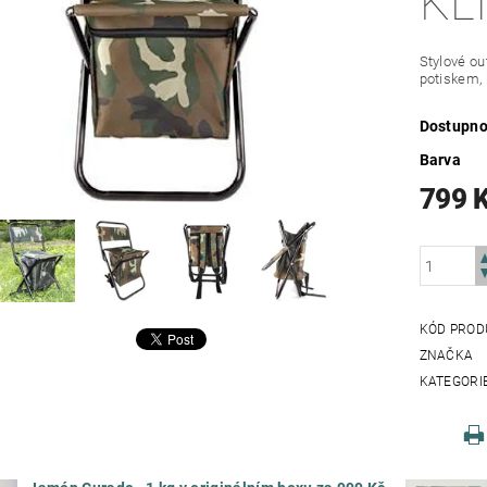
KL
Stylové ou
potiskem, 
Dostupno
Barva
799 
KÓD PROD
ZNAČKA
KATEGORI