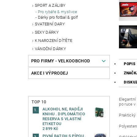
SPORT A ZÁLIBY
Pro rybáře & myslivce
Dárky pro fotbal & golf
SVATEBNÍ DARY
SEXY DÁRKY
K NAROZENÍ DÍTĚTE
VÁNOČNÍ DÁRKY
PRO FIRMY - VELKOOBCHOD
POPIS
AKCE I VÝPRODEJ
ZNAČK
DISKU
Elegantní
TOP 10
po ruce v 
ALKOHOL NE, RADĚJI
KNIHU . DIPLOMÁTICO
Praktický
RESERVA S VLASTNÍ
ETIKETOU
Polyester
2 899 Kč
PIVNÍ BATOH S PÍPOU .