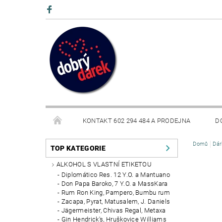
KONTAKT 602 294 484 A PRODEJNA
D
Domů
Dár
BLOG
TOP KATEGORIE
ALKOHOL S VLASTNÍ ETIKETOU
Diplomático Res. 12 Y.O. a Mantuano
Don Papa Baroko, 7 Y.O. a MassKara
Rum Ron King, Pampero, Bumbu rum
Zacapa, Pyrat, Matusalem, J. Daniels
Jägermeister, Chivas Regal, Metaxa
Gin Hendrick's, Hruškovice Williams