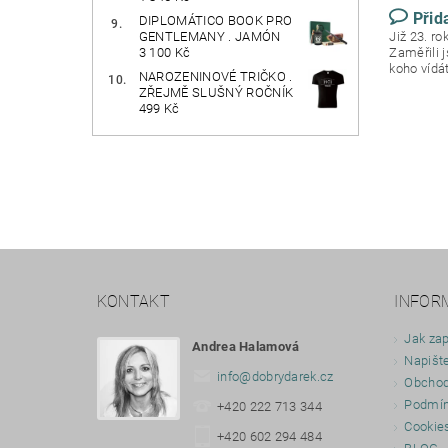
Přid
DIPLOMÁTICO BOOK PRO
Již 23. r
GENTLEMANY . JAMÓN
Zaměřili 
3 100 Kč
koho vídá
NAROZENINOVÉ TRIČKO .
ZŘEJMĚ SLUŠNÝ ROČNÍK
499 Kč
KONTAKT
INFOR
Jak zap
Andrea Halamová
Napišt
info
@
dobrydarek.cz
Obchod
Podmín
+420 222 713 344
Cookie
+420 602 294 484