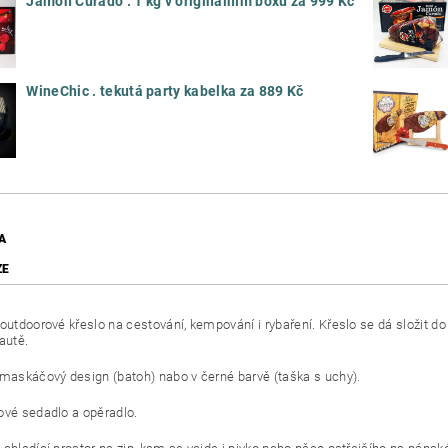
Jamón Curado . 1 kg v originálním boxu za 999 Kč
WineChic . tekutá party kabelka za 889 Kč
A
ZE
 outdoorové křeslo na cestování, kempování i rybaření. Křeslo se dá složit d
autě.
 maskáčový design (batoh) nabo v černé barvě (taška s uchy).
ové sedadlo a opěradlo.