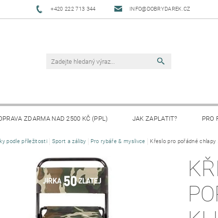
+420 222 713 344
INFO@DOBRYDAREK.CZ
OPRAVA ZDARMA NAD 2500 KČ (PPL)
JAK ZAPLATIT?
PRO 
ky podle příležitosti
Sport a záliby
Pro rybáře & myslivce
Křeslo pro pořádné chlapy .
KŘ
PO