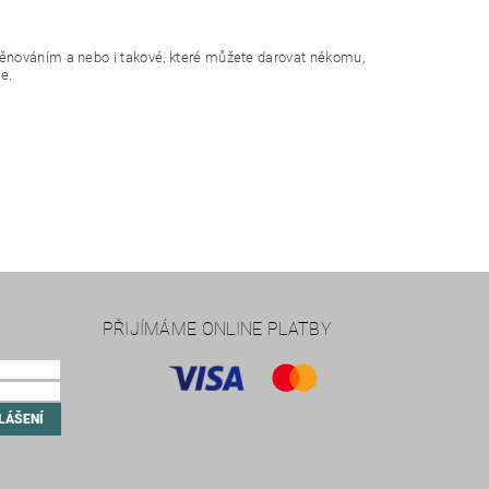
věnováním a nebo i takové, které můžete darovat někomu,
e.
PŘIJÍMÁME ONLINE PLATBY