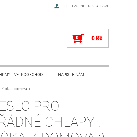
|
PŘIHLÁŠENÍ
REGISTRACE
0
0 Kč
FIRMY - VELKOOBCHOD
NAPIŠTE NÁM
 Klička z domova :)
ESLO PRO
ŘÁDNÉ CHLAPY .