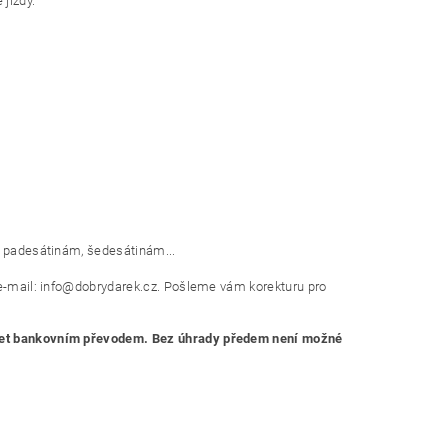
 jízdy.
 k padesátinám, šedesátinám...
a e-mail: info@dobrydarek.cz. Pošleme vám korekturu pro
 účet bankovním převodem. Bez úhrady předem není možné