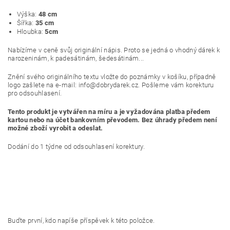
Výška:
48 cm
Šířka:
35 cm
Hloubka:
5cm
Nabízíme v ceně svůj originální nápis. Proto se jedná o vhodný dárek k
narozeninám, k padesátinám, šedesátinám...
Znění svého originálního textu vložte do poznámky v košíku, případně
logo zašlete na e-mail: info@dobrydarek.cz. Pošleme vám korekturu
pro odsouhlasení.
Tento produkt je vytvářen na míru a je vyžadována platba předem
kartou nebo na účet bankovním převodem. Bez úhrady předem není
možné zboží vyrobit a odeslat.
Dodání do 1 týdne od odsouhlasení korektury.
Buďte první, kdo napíše příspěvek k této položce.