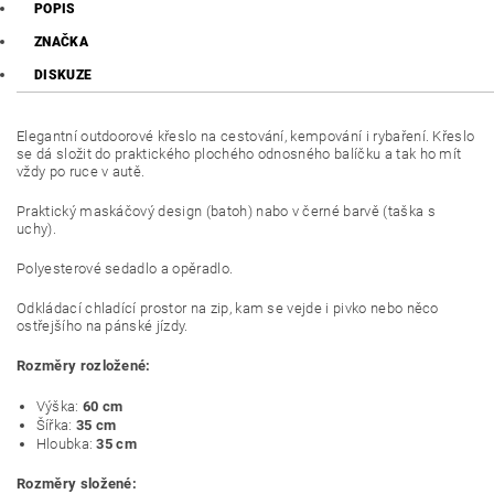
POPIS
ZNAČKA
DISKUZE
Elegantní outdoorové křeslo na cestování, kempování i rybaření. Křeslo
se dá složit do praktického plochého odnosného balíčku a tak ho mít
vždy po ruce v autě.
Praktický maskáčový design (batoh) nabo v černé barvě (taška s
uchy).
Polyesterové sedadlo a opěradlo.
Odkládací chladící prostor na zip, kam se vejde i pivko nebo něco
ostřejšího na pánské jízdy.
Rozměry
rozložené:
Výška:
60 cm
Šířka:
35 cm
Hloubka:
35 cm
Rozměry složené: