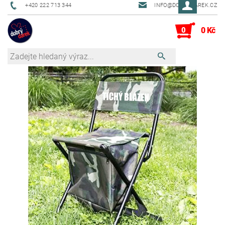
+420 222 713 344
INFO@DOBRYDAREK.CZ
0
0 Kč