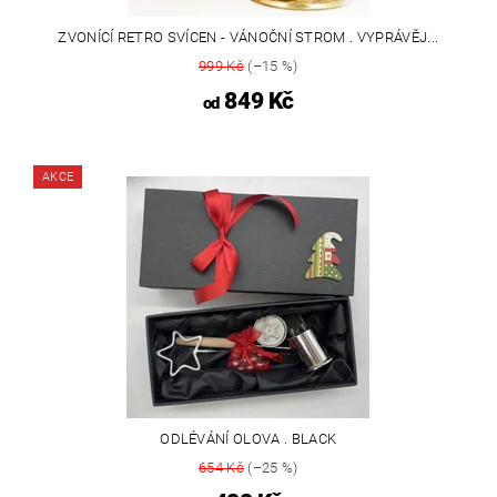
ZVONÍCÍ RETRO SVÍCEN - VÁNOČNÍ STROM . VYPRÁVĚJ...
999 Kč
(–15 %)
849 Kč
od
AKCE
ODLÉVÁNÍ OLOVA . BLACK
654 Kč
(–25 %)