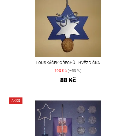
LOUSKÁČEK OŘECHŮ . HVĚZDIČKA
190 Kč
(–53 %)
88 Kč
AKCE