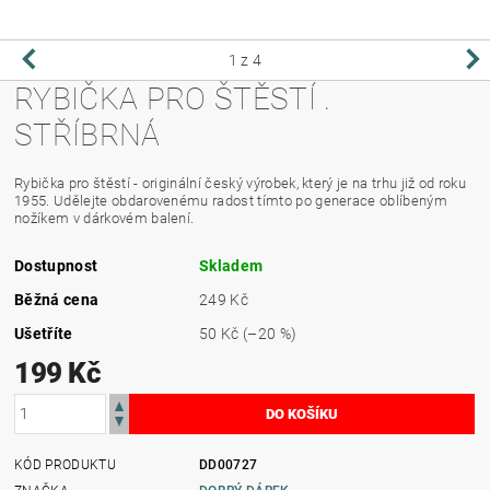
1
z 4
RYBIČKA PRO ŠTĚSTÍ .
STŘÍBRNÁ
Rybička pro štěstí - originální český výrobek, který je na trhu již od roku
1955. Udělejte obdarovenému radost tímto po generace oblíbeným
nožíkem v dárkovém balení.
Dostupnost
Skladem
Běžná cena
249 Kč
Ušetříte
50 Kč
(–20 %)
199 Kč
KÓD PRODUKTU
DD00727