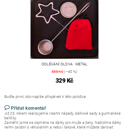
ODLÉVÁNÍ OLOVA . METAL
555 Kč
(–40 %)
329 Kč
Buďte první, kdo napíše příspěvek k této položce.
Přidat komentář
Již 23. rokem realizujeme vlastní nápady, dárkové sady a gurmánské
balíčky.
Zaměřili jsme se zejména na dárky pro muže a ženy. Nabízíme dárky
velmi osobní s věnováním a nebo i takové, které můžete darovat