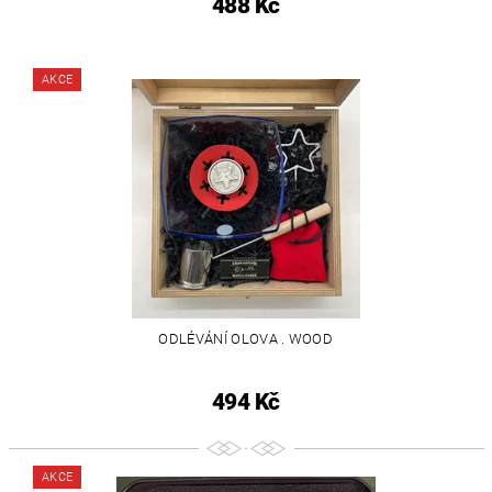
488 Kč
AKCE
ODLÉVÁNÍ OLOVA . WOOD
494 Kč
AKCE