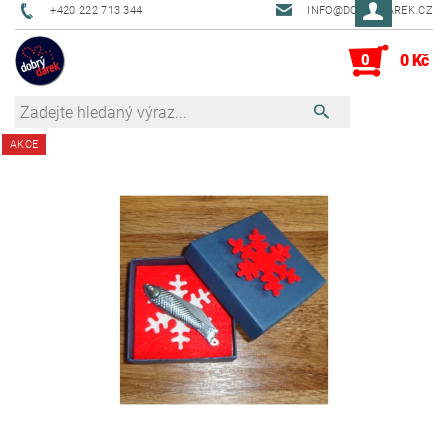
+420 222 713 344
INFO@DOBRYDAREK.CZ
0
0 Kč
AKCE