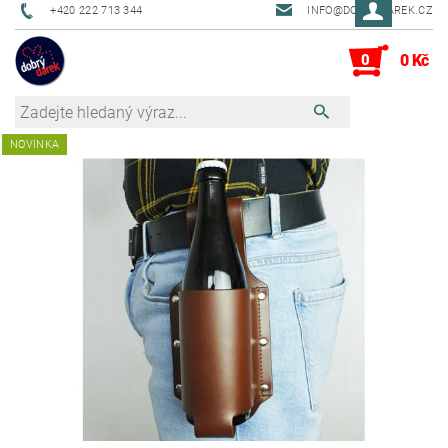
+420 222 713 344
INFO@DOBRYDAREK.CZ
0
0 Kč
NOVINKA