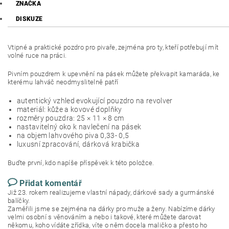
ZNAČKA
DISKUZE
Vtipné a praktické pozdro pro pivaře, zejména pro ty, kteří potřebují mít
volné ruce na práci.
Pivním pouzdrem k upevnění na pásek můžete překvapit kamaráda, ke
kterému lahváč neodmyslitelně patří
autentický vzhled evokující pouzdro na revolver
materiál: kůže a kovové doplňky
rozměry pouzdra: 25 × 11 × 8 cm
nastavitelný oko k navlečení na pásek
na objem lahvového piva 0,33- 0,5
luxusní zpracování, dárková krabička
Buďte první, kdo napíše příspěvek k této položce.
Přidat komentář
Již 23. rokem realizujeme vlastní nápady, dárkové sady a gurmánské
balíčky.
Zaměřili jsme se zejména na dárky pro muže a ženy. Nabízíme dárky
velmi osobní s věnováním a nebo i takové, které můžete darovat
někomu, koho vídáte zřídka, víte o něm docela maličko a přesto ho