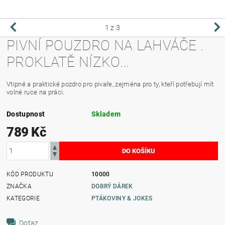
1
z 3
PIVNÍ POUZDRO NA LAHVÁČE .
PROKLATĚ NÍZKO...
Vtipné a praktické pozdro pro pivaře, zejména pro ty, kteří potřebují mít
volné ruce na práci.
Dostupnost
Skladem
789 Kč
KÓD PRODUKTU
10000
ZNAČKA
DOBRÝ DÁREK
KATEGORIE
PTÁKOVINY & JOKES
Dotaz