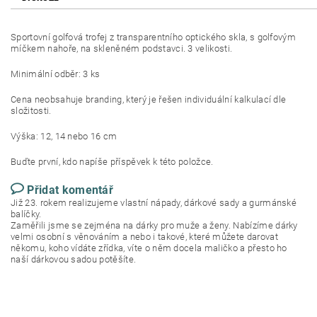
Sportovní golfová trofej z transparentního optického skla, s golfovým
míčkem nahoře, na skleněném podstavci. 3 velikosti.
Minimální odběr: 3 ks
Cena neobsahuje branding, který je řešen individuální kalkulací dle
složitosti.
Výška: 12, 14 nebo 16 cm
Buďte první, kdo napíše příspěvek k této položce.
Přidat komentář
Již 23. rokem realizujeme vlastní nápady, dárkové sady a gurmánské
balíčky.
Zaměřili jsme se zejména na dárky pro muže a ženy. Nabízíme dárky
velmi osobní s věnováním a nebo i takové, které můžete darovat
někomu, koho vídáte zřídka, víte o něm docela maličko a přesto ho
naší dárkovou sadou potěšíte.