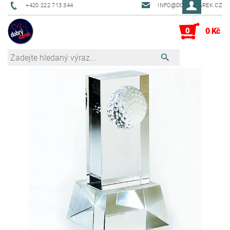
+420 222 713 344
INFO@DOBRYDAREK.CZ
0
0 Kč