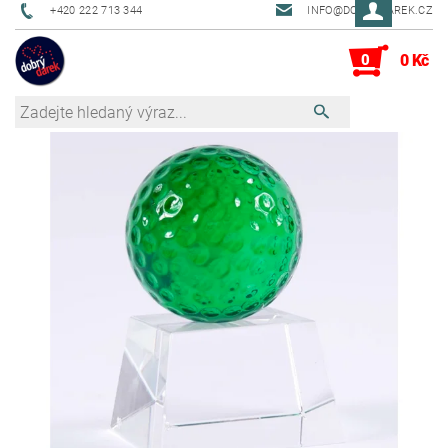
+420 222 713 344
INFO@DOBRYDAREK.CZ
0
0 Kč