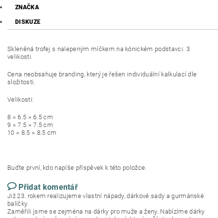
ZNAČKA
DISKUZE
Skleněná trofej s nalepeným míčkem na kónickém podstavci. 3
velikosti.
Cena neobsahuje branding, který je řešen individuální kalkulací dle
složitosti.
Velikosti:
8 × 6.5 × 6.5 cm
9 × 7.5 × 7.5 cm
10 × 8.5 × 8.5 cm
Buďte první, kdo napíše příspěvek k této položce.
Přidat komentář
Již 23. rokem realizujeme vlastní nápady, dárkové sady a gurmánské
balíčky.
Zaměřili jsme se zejména na dárky pro muže a ženy. Nabízíme dárky