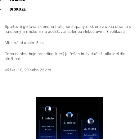
ZNAČKA
DISKUZE
Sportovní golfová skleněná trofej se štípaným sklem z obou stran a s
nalepeným míčkem na podstavci, zelenou vlnkou uvniř. 3 velikosti.
Minimální odběr: 3 ks
Cena neobsahuje branding, který je řešen individuální kalkulací dle
složitosti.
Výška: 18, 20 nebo 22 cm