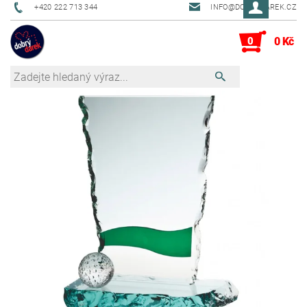
+420 222 713 344
INFO@DOBRYDAREK.CZ
0
0 Kč