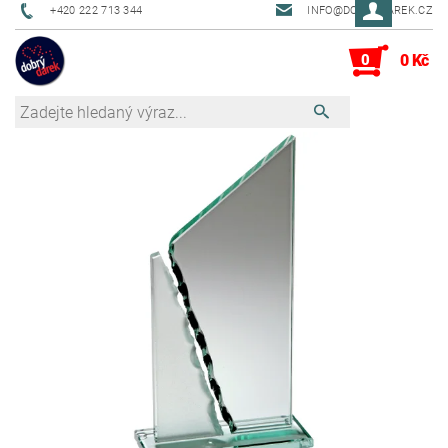
+420 222 713 344
INFO@DOBRYDAREK.CZ
0
0 Kč