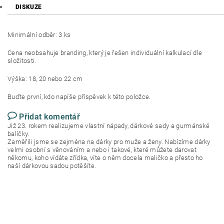
DISKUZE
Minimální odběr: 3 ks
Cena neobsahuje branding, který je řešen individuální kalkulací dle
složitosti.
Výška: 18, 20 nebo 22 cm
Buďte první, kdo napíše příspěvek k této položce.
Přidat komentář
Již 23. rokem realizujeme vlastní nápady, dárkové sady a gurmánské
balíčky.
Zaměřili jsme se zejména na dárky pro muže a ženy. Nabízíme dárky
velmi osobní s věnováním a nebo i takové, které můžete darovat
někomu, koho vídáte zřídka, víte o něm docela maličko a přesto ho
naší dárkovou sadou potěšíte.