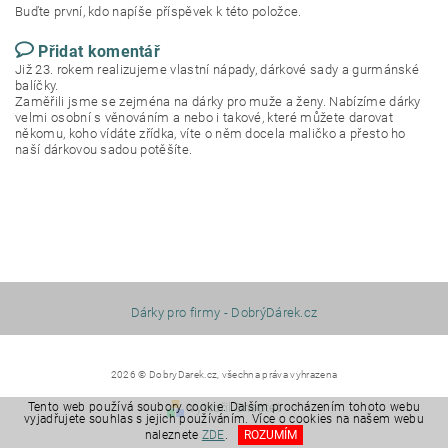
Buďte první, kdo napíše příspěvek k této položce.
Přidat komentář
Již 23. rokem realizujeme vlastní nápady, dárkové sady a gurmánské
balíčky.
Zaměřili jsme se zejména na dárky pro muže a ženy. Nabízíme dárky
velmi osobní s věnováním a nebo i takové, které můžete darovat
někomu, koho vídáte zřídka, víte o něm docela maličko a přesto ho
naší dárkovou sadou potěšíte.
Dárky pro firmy - DobrýDárek.cz
2026 © DobryDarek.cz, všechna práva vyhrazena
Tento web používá soubory cookie. Dalším procházením tohoto webu
Vytvořil Shoptet
vyjadřujete souhlas s jejich používáním. Více o cookies na našem webu
naleznete
ZDE
.
ROZUMÍM