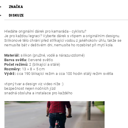
ZNAČKA
DISKUZE
Hledáte originální dárek pro kamaráda - cyklistu?
Je pro každou legraci? Vyberte dárek s vtipem a originálním designu.
Silikonové tělo chrání před stříkající vodou z jakéhokoliv úhlu, takže se
nemusíte bát v deštivém dni, nemusíte ho rozebírat při mytí kola.
Materiál:
silikon (pružné, vodě a nárazuvzdorné)
Barva světla:
červené světlo
Počet režimů:
2 (blikající a stálé)
Rozměry:
13 × 8 × 5 cm
Výdrž:
cca 190 blikající režim a cca 100 hodin stálý režim světla
vtipný tvar a design viz video níže :)
bezpečnost nejen nočních jízd
snadná obsluha a instalace pro každého