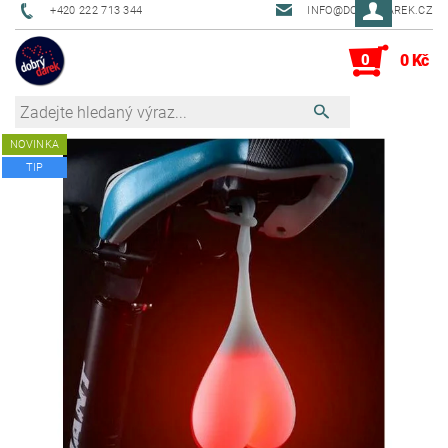
+420 222 713 344
INFO@DOBRYDAREK.CZ
0
0 Kč
NOVINKA
TIP