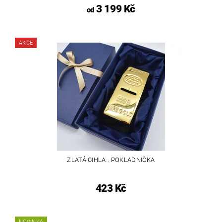
3 199 Kč
od
AKCE
ZLATÁ CIHLA . POKLADNIČKA
423 Kč
NOVINKA