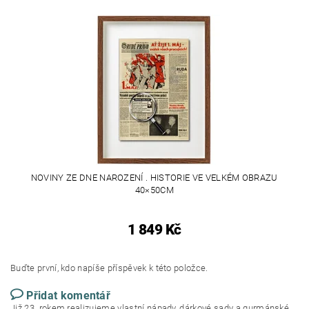
NOVINY ZE DNE NAROZENÍ . HISTORIE VE VELKÉM OBRAZU
40×50CM
1 849 Kč
Buďte první, kdo napíše příspěvek k této položce.
Přidat komentář
Již 23. rokem realizujeme vlastní nápady, dárkové sady a gurmánské