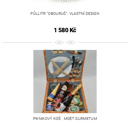
PŮLLITR "OBOURUČ". VLASTNÍ DESIGN
1 580 Kč
PIKNIKOVÝ KOŠ . MOËT GURMETUM