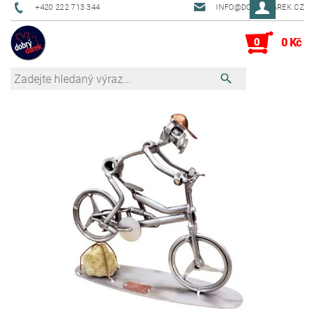
+420 222 713 344
INFO@DOBRYDAREK.CZ
0
0 Kč