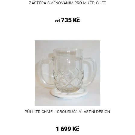
ZÁSTĚRA S VĚNOVÁNÍM PRO MUŽE. CHEF
735 Kč
od
PŮLLITR CHMEL "OBOURUČ". VLASTNÍ DESIGN
1 699 Kč