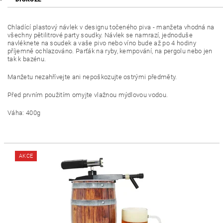
Chladící plastový návlek v designu točeného piva - manžeta vhodná na
všechny pětilitrové party soudky. Návlek se namrazí, jednoduše
navléknete na soudek a vaše pivo nebo víno bude až po 4 hodiny
příjemně ochlazováno. Parťák na ryby, kempování, na pergolu nebo jen
tak k bazénu.
Manžetu nezahřívejte ani nepoškozujte ostrými předměty.
Před prvním použitím omyjte vlažnou mýdlovou vodou.
Váha: 400g
AKCE