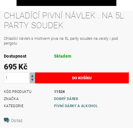
CHLADÍCÍ PIVNÍ NÁVLEK . NA 5L
PARTY SOUDEK
Chladící návlek s motivem piva na 5L party soudek na cesty i pod
pergolu.
Dostupnost
Skladem
695 Kč
KÓD PRODUKTU
11524
ZNAČKA
DOBRÝ DÁREK
KATEGORIE
PIVNÍ DÁRKY A ALKOHOL
Dotaz