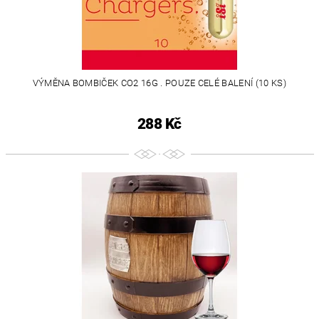
VÝMĚNA BOMBIČEK CO2 16G . POUZE CELÉ BALENÍ (10 KS)
288 Kč