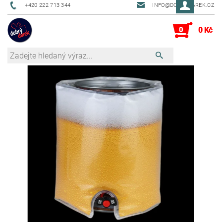
+420 222 713 344
INFO@DOBRYDAREK.CZ
0
0 Kč