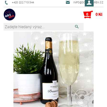
+420 222 713 344
INFO@DOBRYDAREK.CZ
0
0 Kč