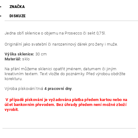
ZNAČKA
DISKUZE
Jedna obří sklenice o objemu na Prosecco či sekt 0,75l.
Originální jako svatební či narozeninový dárek pro ženy i muže.
Výška sklenice:
30 cm
Materiál:
sklo
Na přání můžeme sklenici opatřit jménem, datumem či jiným
kreativním textem. Text vložte do poznámky. Před výrobou obdržíte
korekturu.
Výroba pískování trvá
4 pracovní dny
.
V případě pískování je vyžadována platba předem kartou nebo na
účet bankovním převodem. Bez úhrady předem není možné zboží
vyrobit.