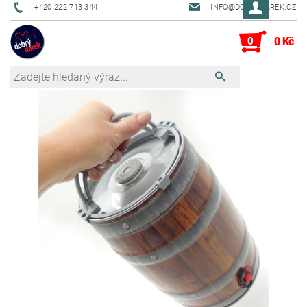
+420 222 713 344
INFO@DOBRYDAREK.CZ
0
0 Kč