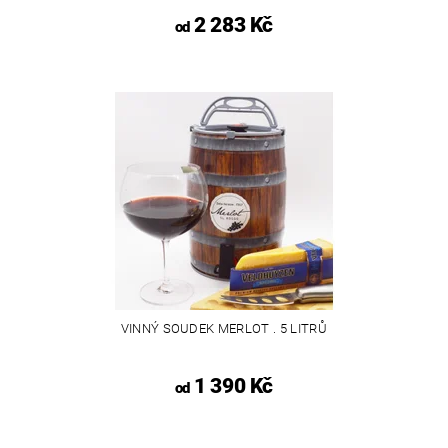
2 283 Kč
od
VINNÝ SOUDEK MERLOT . 5 LITRŮ
1 390 Kč
od