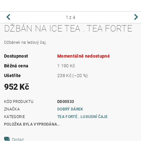
1
z 4
DŽBÁN NA ICE TEA . TEA FORTE
Džbánek na ledový čaj.
Dostupnost
Momentálně nedostupné
Běžná cena
1 190 Kč
Ušetříte
238 Kč
(–20 %)
952 Kč
KÓD PRODUKTU
DD00533
ZNAČKA
DOBRÝ DÁREK
KATEGORIE
TEA FORTÉ . LUXUSNÍ ČAJE
POLOŽKA BYLA VYPRODÁNA...
Dotaz