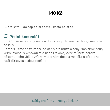
140 Kč
Buďte první, kdo napíše příspěvek k této položce.
Přidat komentář
Již 23. rokem realizujeme vlastní nápady, dárkové sady a gurmánské
balíčky.
Zaměřili jsme se zejména na dárky pro muže a ženy. Nabízíme dárky
velmi osobní s věnováním a nebo i takové, které můžete darovat
někomu, koho vídáte zřídka, víte o něm docela maličko a přesto ho
naší dárkovou sadou potěšíte.
Dárky pro firmy - DobrýDárek.cz