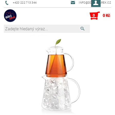
+420 222 713 344
INFO@DOBRYDAREK.CZ
0
0 Kč