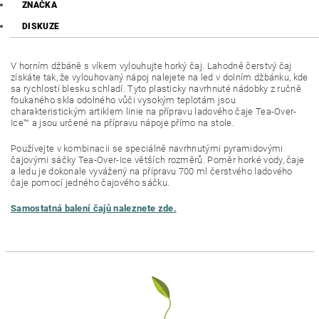
ZNAČKA
DISKUZE
V horním džbáně s víkem vylouhujte horký čaj. Lahodně čerstvý čaj
získáte tak, že vylouhovaný nápoj nalejete na led v dolním džbánku, kde
sa rychlostí blesku schladí. Tyto plasticky navrhnuté nádobky z ručně
foukaného skla odolného vůči vysokým teplotám jsou
charakteristickým artiklem linie na přípravu ladového čaje Tea-Over-
Ice™ a jsou určené na přípravu nápoje přímo na stole.
Používejte v kombinacii se speciálně navrhnutými pyramidovými
čajovými sáčky Tea-Over-Ice větších rozměrů. Poměr horké vody, čaje
a ledu je dokonale vyvážený na přípravu 700 ml čerstvého ladového
čaje pomocí jedného čajového sáčku.
Samostatná balení čajů naleznete zde.