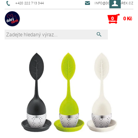
+420 222 713 344
INFO@DOBRYDAREK.CZ
0
0 Kč