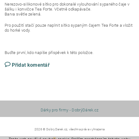
Nerezovo-silikonové sítko pro dokonalé vylouhování sypaného čaje v
šálku i konvičce Tea Forte. Včetně odkapávače.
Barva světle zelená.
Pro použití stačí pouze naplnit sítko sypaným čajem Tea Forte a vložit
do horké vody.
Buďte první, kdo napíše příspěvek k této položce.
Přidat komentář
Dárky pro firmy - DobrýDárek.cz
2026 © DobryDarek.cz, všechna práva vyhrazena