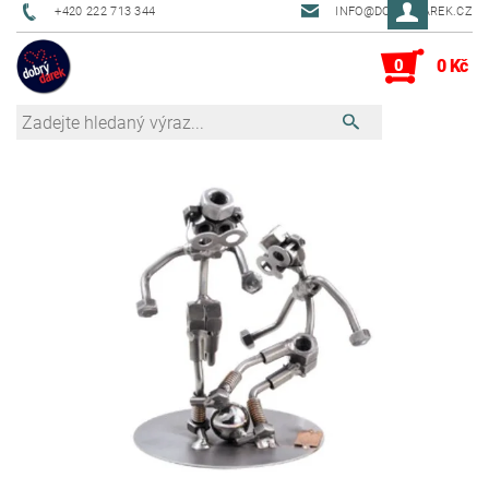
+420 222 713 344
INFO@DOBRYDAREK.CZ
0
0 Kč