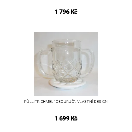
1 796 Kč
PŮLLITR CHMEL "OBOURUČ". VLASTNÍ DESIGN
1 699 Kč