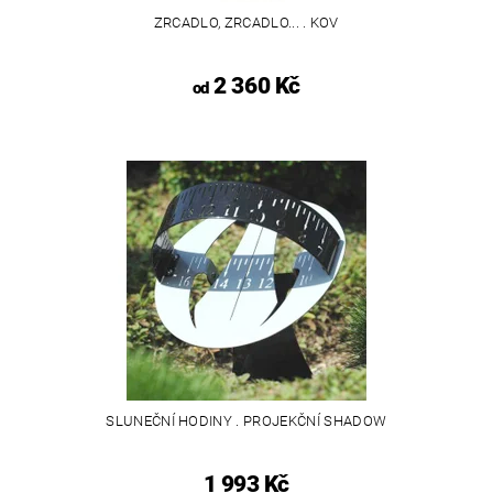
ZRCADLO, ZRCADLO... . KOV
2 360 Kč
od
SLUNEČNÍ HODINY . PROJEKČNÍ SHADOW
1 993 Kč