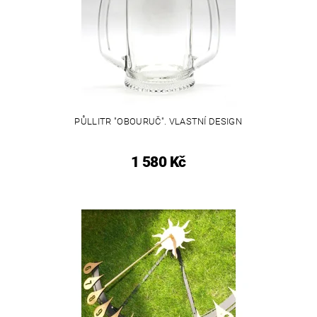
PŮLLITR "OBOURUČ". VLASTNÍ DESIGN
1 580 Kč