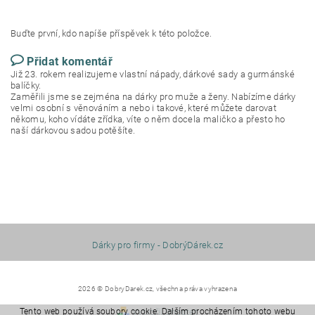
Buďte první, kdo napíše příspěvek k této položce.
Přidat komentář
Již 23. rokem realizujeme vlastní nápady, dárkové sady a gurmánské
balíčky.
Zaměřili jsme se zejména na dárky pro muže a ženy. Nabízíme dárky
velmi osobní s věnováním a nebo i takové, které můžete darovat
někomu, koho vídáte zřídka, víte o něm docela maličko a přesto ho
naší dárkovou sadou potěšíte.
Dárky pro firmy - DobrýDárek.cz
2026 © DobryDarek.cz, všechna práva vyhrazena
Tento web používá soubory cookie. Dalším procházením tohoto webu
Vytvořil Shoptet