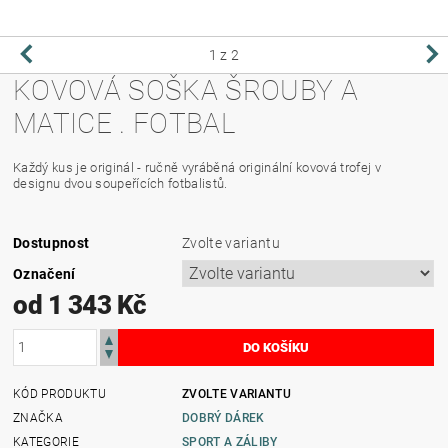
1
z 2
KOVOVÁ SOŠKA ŠROUBY A
MATICE . FOTBAL
Každý kus je originál - ručně vyráběná originální kovová trofej v
designu dvou soupeřících fotbalistů.
Dostupnost
Zvolte variantu
Označení
od 1 343 Kč
KÓD PRODUKTU
ZVOLTE VARIANTU
ZNAČKA
DOBRÝ DÁREK
KATEGORIE
SPORT A ZÁLIBY