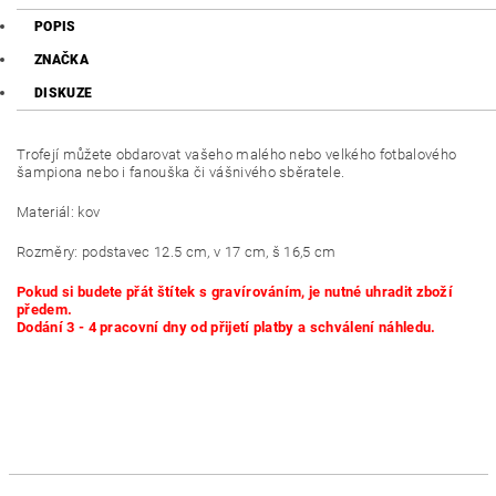
POPIS
ZNAČKA
DISKUZE
Trofejí můžete obdarovat vašeho malého nebo velkého fotbalového
šampiona nebo i fanouška či vášnivého sběratele.
Materiál: kov
Rozměry: podstavec 12.5 cm, v 17 cm, š 16,5 cm
Pokud si budete přát štítek s gravírováním, je nutné uhradit zboží
předem.
Dodání 3 - 4 pracovní dny od přijetí platby a schválení náhledu.