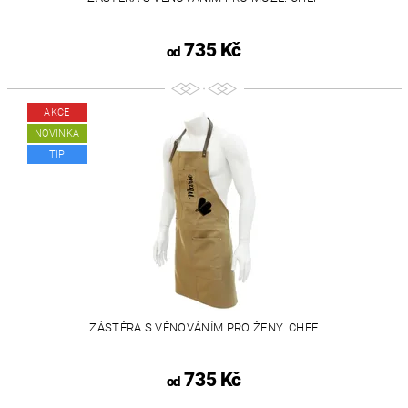
735 Kč
od
AKCE
NOVINKA
TIP
ZÁSTĚRA S VĚNOVÁNÍM PRO ŽENY. CHEF
735 Kč
od