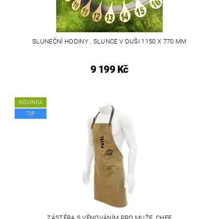
SLUNEČNÍ HODINY . SLUNCE V DUŠI 1150 X 770 MM
9 199 Kč
NOVINKA
TIP
ZÁSTĚRA S VĚNOVÁNÍM PRO MUŽE. CHEF