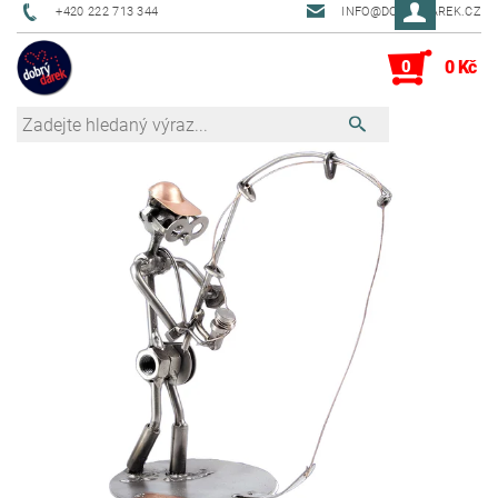
+420 222 713 344
INFO@DOBRYDAREK.CZ
0
0 Kč