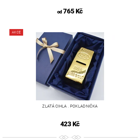
765 Kč
od
AKCE
ZLATÁ CIHLA . POKLADNIČKA
423 Kč