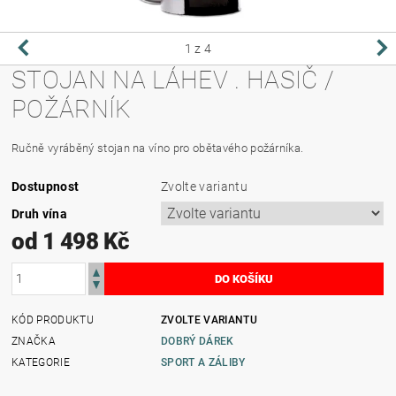
1
z 4
STOJAN NA LÁHEV . HASIČ /
POŽÁRNÍK
Ručně vyráběný stojan na víno pro obětavého požárníka.
Dostupnost
Zvolte variantu
Druh vína
od 1 498 Kč
KÓD PRODUKTU
ZVOLTE VARIANTU
ZNAČKA
DOBRÝ DÁREK
KATEGORIE
SPORT A ZÁLIBY