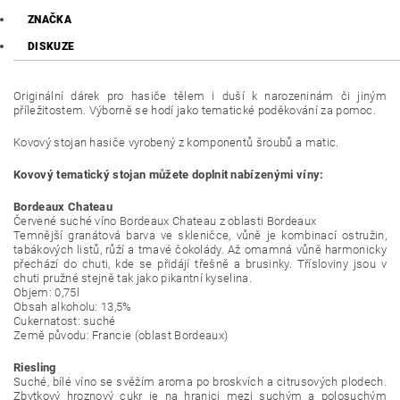
ZNAČKA
DISKUZE
Originální dárek pro hasiče tělem i duší k narozeninám či jiným
příležitostem. Výborně se hodí jako tematické poděkování za pomoc.
Kovový stojan hasiče vyrobený z komponentů šroubů a matic.
Kovový tematický stojan můžete doplnit nabízenými víny:
Bordeaux Chateau
Červené suché víno Bordeaux Chateau z oblasti Bordeaux
Temnější granátová barva ve skleničce, vůně je kombinací ostružin,
tabákových listů, růží a tmavé čokolády. Až omamná vůně harmonicky
přechází do chuti, kde se přidájí třešně a brusinky. Třísloviny jsou v
chuti pružné stejně tak jako pikantní kyselina.
Objem: 0,75l
Obsah alkoholu: 13,5%
Cukernatost: suché
Země původu: Francie (oblast Bordeaux)
Riesling
Suché, bílé víno se svěžím aroma po broskvích a citrusových plodech.
Zbytkový hroznový cukr je na hranici mezi suchým a polosuchým