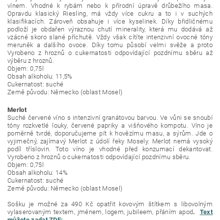
vínem. Vhodné k rybám nebo k přírodní úpravě drůbežího masa.
Opravdu klasický Riesling, má vždy více cukru a to i v suchých
klasifikacích. Zároveň obsahuje i více kyselinek. Díky břidličnému
podloží je obdařen výraznou chutí minerality, která mu dodává až
vzácné skoro slané příchutě. Vždy však cítíte intenzivní ovocné tóny
meruněk a dalšího ovoce. Díky tomu působí velmi svěže a proto
Vyrobeno z hroznů o cukernatosti odpovídající pozdnímu sběru až
výběru z hroznů.
Objem: 0,75l
Obsah alkoholu: 11,5%
Cukernatost: suché
Země původu: Německo (oblast Mosel)
Merlot
Suché červené víno s intenzivní granátovou barvou. Ve vůni se snoubí
tóny rozkvetlé louky, červené papriky a višňového kompotu. Víno je
poměrně tvrdé, doporučujeme pít k hovězímu masu, a sýrům. Jde o
vyjimečný, zajímavý Merlot z údolí řeky Mosely. Merlot nemá vysoký
podíl tříslovin. Toto víno je vhodné před konzumací dekantovat.
Vyrobeno z hroznů o cukernatosti odpovídající pozdnímu sběru.
Objem: 0,75l
Obsah alkoholu: 14%
Cukernatost: suché
Země původu: Německo (oblast Mosel)
Sošku je možné za 490 Kč opatřit kovovým štítkem s libovolným
vylaserovaným textem, jménem, logem, jubileem, přáním apod
.
Text
můžete zadat ZDE: