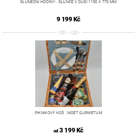
SLUNEČNÍ HODINY . SLUNCE V DUŠI 1150 X 770 MM
9 199 Kč
PIKNIKOVÝ KOŠ . MOËT GURMETUM
3 199 Kč
od