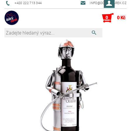
+420 222 713 344
INFO@DOBRYDAREK.CZ
0
0 Kč