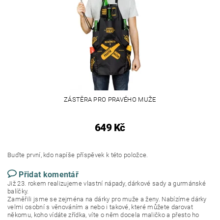
ZÁSTĚRA PRO PRAVÉHO MUŽE
649 Kč
Buďte první, kdo napíše příspěvek k této položce.
Přidat komentář
Již 23. rokem realizujeme vlastní nápady, dárkové sady a gurmánské
balíčky.
Zaměřili jsme se zejména na dárky pro muže a ženy. Nabízíme dárky
velmi osobní s věnováním a nebo i takové, které můžete darovat
někomu, koho vídáte zřídka, víte o něm docela maličko a přesto ho