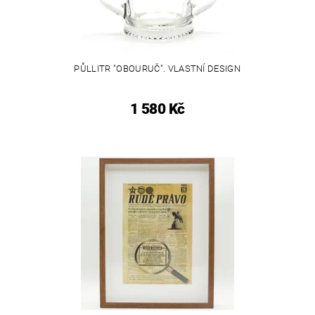
PŮLLITR "OBOURUČ". VLASTNÍ DESIGN
1 580 Kč