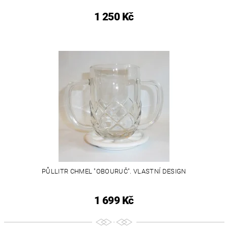
1 250 Kč
PŮLLITR CHMEL "OBOURUČ". VLASTNÍ DESIGN
1 699 Kč